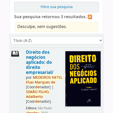
Filtre sua pesquisa
Sua pesquisa retornou 3 resultados.
Desculpe, sem sugestões.
Direito dos
negócios
aplicado: do
direito
empresarial/
por
ME
DE
IROS
NETO,
Elias
Marques
de
[Coor
de
nador]
|
SIMÃO
FILHO,
Adalberto
[Coor
de
nador]
.
Editora:
São Paulo: