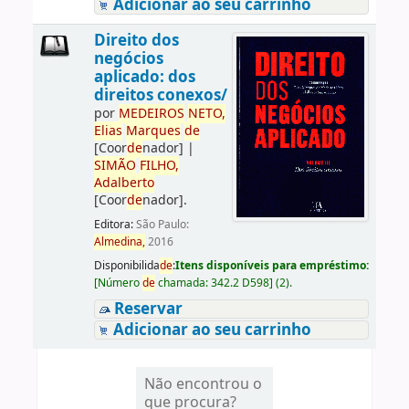
Adicionar ao seu carrinho
Direito dos
negócios
aplicado: dos
direitos conexos/
por
ME
DE
IROS
NETO,
Elias
Marques
de
[Coor
de
nador]
|
SIMÃO
FILHO,
Adalberto
[Coor
de
nador]
.
Editora:
São Paulo:
Almedina,
2016
Disponibilida
de
:
Itens disponíveis para empréstimo:
[
Número
de
chamada:
342.2 D598
]
(2).
Reservar
Adicionar ao seu carrinho
Não encontrou o
que procura?