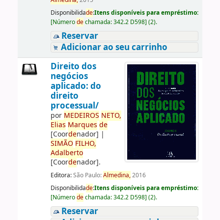
Almedina,
2015
Disponibilida
de
:
Itens disponíveis para empréstimo:
[
Número
de
chamada:
342.2 D598
]
(2).
Reservar
Adicionar ao seu carrinho
Direito dos
negócios
aplicado: do
direito
processual/
por
ME
DE
IROS
NETO,
Elias
Marques
de
[Coor
de
nador]
|
SIMÃO
FILHO,
Adalberto
[Coor
de
nador]
.
Editora:
São Paulo:
Almedina,
2016
Disponibilida
de
:
Itens disponíveis para empréstimo:
[
Número
de
chamada:
342.2 D598
]
(2).
Reservar