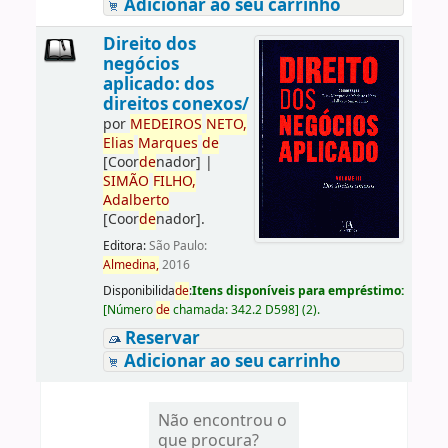
Adicionar ao seu carrinho
Direito dos
negócios
aplicado: dos
direitos conexos/
por
ME
DE
IROS
NETO,
Elias
Marques
de
[Coor
de
nador]
|
SIMÃO
FILHO,
Adalberto
[Coor
de
nador]
.
Editora:
São Paulo:
Almedina,
2016
Disponibilida
de
:
Itens disponíveis para empréstimo:
[
Número
de
chamada:
342.2 D598
]
(2).
Reservar
Adicionar ao seu carrinho
Não encontrou o
que procura?