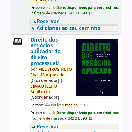
Almedina,
2015
Disponibilida
de
:
Itens disponíveis para empréstimo:
[
Número
de
chamada:
342.2 D598
]
(2).
Reservar
Adicionar ao seu carrinho
Direito dos
negócios
aplicado: do
direito
processual/
por
ME
DE
IROS
NETO,
Elias
Marques
de
[Coor
de
nador]
|
SIMÃO
FILHO,
Adalberto
[Coor
de
nador]
.
Editora:
São Paulo:
Almedina,
2016
Disponibilida
de
:
Itens disponíveis para empréstimo:
[
Número
de
chamada:
342.2 D598
]
(2).
Reservar