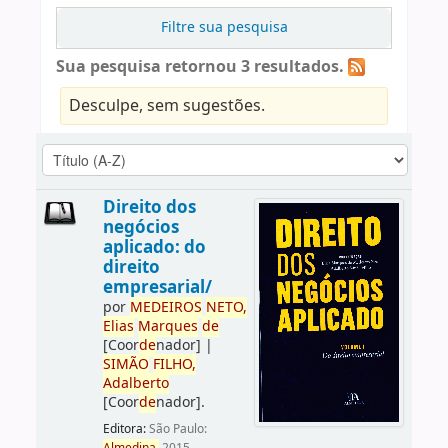
Filtre sua pesquisa
Sua pesquisa retornou 3 resultados.
Desculpe, sem sugestões.
Direito dos
negócios
aplicado: do
direito
empresarial/
por
ME
DE
IROS
NETO,
Elias
Marques
de
[Coor
de
nador]
|
SIMÃO
FILHO,
Adalberto
[Coor
de
nador]
.
Editora:
São Paulo: