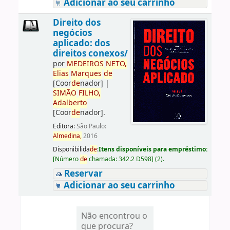
Adicionar ao seu carrinho
Direito dos
negócios
aplicado: dos
direitos conexos/
por
ME
DE
IROS
NETO,
Elias
Marques
de
[Coor
de
nador]
|
SIMÃO
FILHO,
Adalberto
[Coor
de
nador]
.
Editora:
São Paulo:
Almedina,
2016
Disponibilida
de
:
Itens disponíveis para empréstimo:
[
Número
de
chamada:
342.2 D598
]
(2).
Reservar
Adicionar ao seu carrinho
Não encontrou o
que procura?