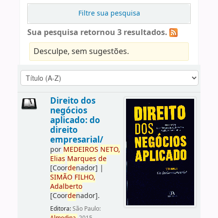
Filtre sua pesquisa
Sua pesquisa retornou 3 resultados.
Desculpe, sem sugestões.
Direito dos
negócios
aplicado: do
direito
empresarial/
por
ME
DE
IROS
NETO,
Elias
Marques
de
[Coor
de
nador]
|
SIMÃO
FILHO,
Adalberto
[Coor
de
nador]
.
Editora:
São Paulo: