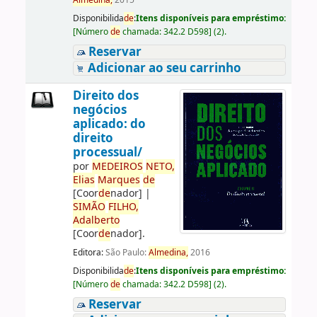
Almedina,
2015
Disponibilida
de
:
Itens disponíveis para empréstimo:
[
Número
de
chamada:
342.2 D598
]
(2).
Reservar
Adicionar ao seu carrinho
Direito dos
negócios
aplicado: do
direito
processual/
por
ME
DE
IROS
NETO,
Elias
Marques
de
[Coor
de
nador]
|
SIMÃO
FILHO,
Adalberto
[Coor
de
nador]
.
Editora:
São Paulo:
Almedina,
2016
Disponibilida
de
:
Itens disponíveis para empréstimo:
[
Número
de
chamada:
342.2 D598
]
(2).
Reservar