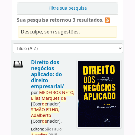
Filtre sua pesquisa
Sua pesquisa retornou 3 resultados.
Desculpe, sem sugestões.
Direito dos
negócios
aplicado: do
direito
empresarial/
por
ME
DE
IROS
NETO,
Elias
Marques
de
[Coor
de
nador]
|
SIMÃO
FILHO,
Adalberto
[Coor
de
nador]
.
Editora:
São Paulo: