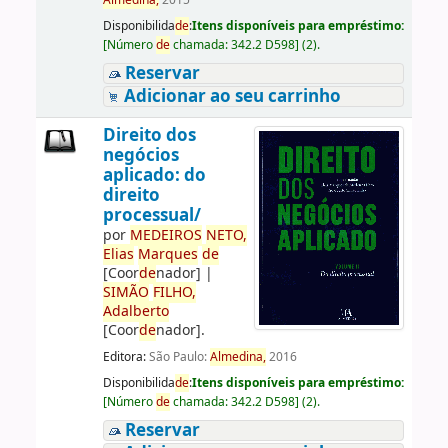
Almedina,
2015
Disponibilida
de
:
Itens disponíveis para empréstimo:
[
Número
de
chamada:
342.2 D598
]
(2).
Reservar
Adicionar ao seu carrinho
Direito dos
negócios
aplicado: do
direito
processual/
por
ME
DE
IROS
NETO,
Elias
Marques
de
[Coor
de
nador]
|
SIMÃO
FILHO,
Adalberto
[Coor
de
nador]
.
Editora:
São Paulo:
Almedina,
2016
Disponibilida
de
:
Itens disponíveis para empréstimo:
[
Número
de
chamada:
342.2 D598
]
(2).
Reservar