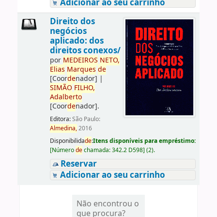
Adicionar ao seu carrinho
Direito dos
negócios
aplicado: dos
direitos conexos/
por
ME
DE
IROS
NETO,
Elias
Marques
de
[Coor
de
nador]
|
SIMÃO
FILHO,
Adalberto
[Coor
de
nador]
.
Editora:
São Paulo:
Almedina,
2016
Disponibilida
de
:
Itens disponíveis para empréstimo:
[
Número
de
chamada:
342.2 D598
]
(2).
Reservar
Adicionar ao seu carrinho
Não encontrou o
que procura?