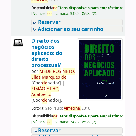
Almedina,
2015
Disponibilida
de
:
Itens disponíveis para empréstimo:
[
Número
de
chamada:
342.2 D598
]
(2).
Reservar
Adicionar ao seu carrinho
Direito dos
negócios
aplicado: do
direito
processual/
por
ME
DE
IROS
NETO,
Elias
Marques
de
[Coor
de
nador]
|
SIMÃO
FILHO,
Adalberto
[Coor
de
nador]
.
Editora:
São Paulo:
Almedina,
2016
Disponibilida
de
:
Itens disponíveis para empréstimo:
[
Número
de
chamada:
342.2 D598
]
(2).
Reservar