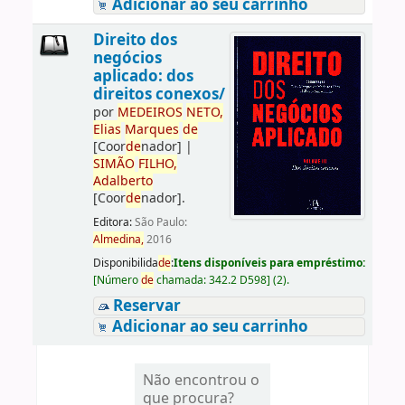
Adicionar ao seu carrinho
Direito dos
negócios
aplicado: dos
direitos conexos/
por
ME
DE
IROS
NETO,
Elias
Marques
de
[Coor
de
nador]
|
SIMÃO
FILHO,
Adalberto
[Coor
de
nador]
.
Editora:
São Paulo:
Almedina,
2016
Disponibilida
de
:
Itens disponíveis para empréstimo:
[
Número
de
chamada:
342.2 D598
]
(2).
Reservar
Adicionar ao seu carrinho
Não encontrou o
que procura?