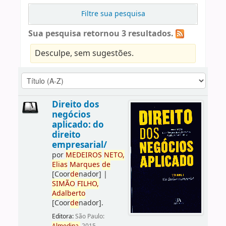
Filtre sua pesquisa
Sua pesquisa retornou 3 resultados.
Desculpe, sem sugestões.
Direito dos
negócios
aplicado: do
direito
empresarial/
por
ME
DE
IROS
NETO,
Elias
Marques
de
[Coor
de
nador]
|
SIMÃO
FILHO,
Adalberto
[Coor
de
nador]
.
Editora:
São Paulo: