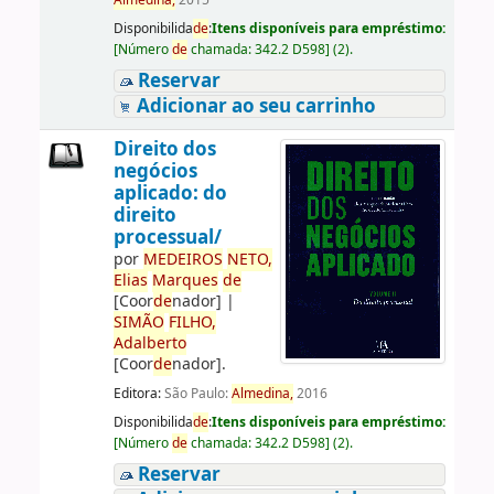
Almedina,
2015
Disponibilida
de
:
Itens disponíveis para empréstimo:
[
Número
de
chamada:
342.2 D598
]
(2).
Reservar
Adicionar ao seu carrinho
Direito dos
negócios
aplicado: do
direito
processual/
por
ME
DE
IROS
NETO,
Elias
Marques
de
[Coor
de
nador]
|
SIMÃO
FILHO,
Adalberto
[Coor
de
nador]
.
Editora:
São Paulo:
Almedina,
2016
Disponibilida
de
:
Itens disponíveis para empréstimo:
[
Número
de
chamada:
342.2 D598
]
(2).
Reservar