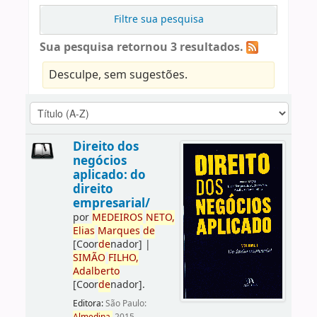
Filtre sua pesquisa
Sua pesquisa retornou 3 resultados.
Desculpe, sem sugestões.
Direito dos
negócios
aplicado: do
direito
empresarial/
por
ME
DE
IROS
NETO,
Elias
Marques
de
[Coor
de
nador]
|
SIMÃO
FILHO,
Adalberto
[Coor
de
nador]
.
Editora:
São Paulo: