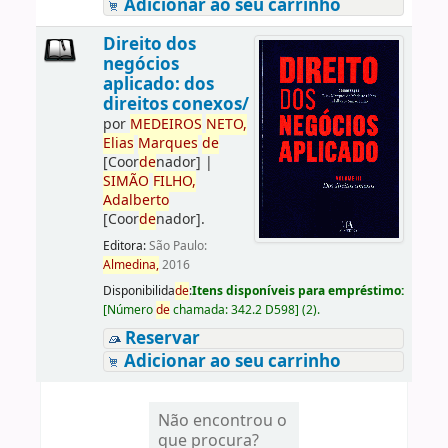
Adicionar ao seu carrinho
Direito dos
negócios
aplicado: dos
direitos conexos/
por
ME
DE
IROS
NETO,
Elias
Marques
de
[Coor
de
nador]
|
SIMÃO
FILHO,
Adalberto
[Coor
de
nador]
.
Editora:
São Paulo:
Almedina,
2016
Disponibilida
de
:
Itens disponíveis para empréstimo:
[
Número
de
chamada:
342.2 D598
]
(2).
Reservar
Adicionar ao seu carrinho
Não encontrou o
que procura?