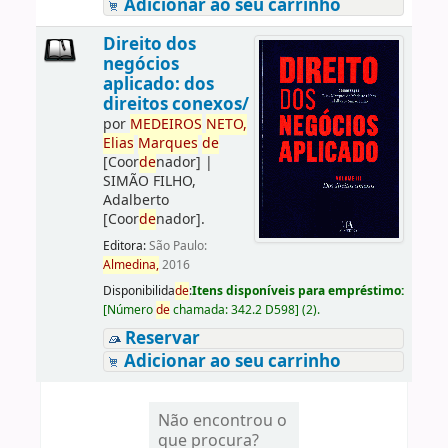
Adicionar ao seu carrinho
Direito dos
negócios
aplicado: dos
direitos conexos/
por
ME
DE
IROS
NETO,
Elias
Marques
de
[Coor
de
nador]
|
SIMÃO FILHO,
Adalberto
[Coor
de
nador]
.
Editora:
São Paulo:
Almedina,
2016
Disponibilida
de
:
Itens disponíveis para empréstimo:
[
Número
de
chamada:
342.2 D598
]
(2).
Reservar
Adicionar ao seu carrinho
Não encontrou o
que procura?