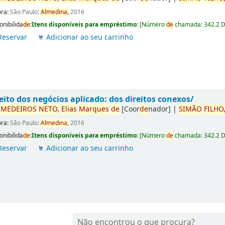
ora:
São Paulo:
Almedina,
2016
onibilida
de
:
Itens disponíveis para empréstimo:
[
Número
de
chamada:
342.2 
Reservar
Adicionar ao seu carrinho
eito dos negócios aplicado: dos direitos conexos/
r
ME
DE
IROS
NETO,
Elias
Marques
de
[Coor
de
nador]
|
SIMÃO
FILHO
ora:
São Paulo:
Almedina,
2016
onibilida
de
:
Itens disponíveis para empréstimo:
[
Número
de
chamada:
342.2 
Reservar
Adicionar ao seu carrinho
Não encontrou o que procura?