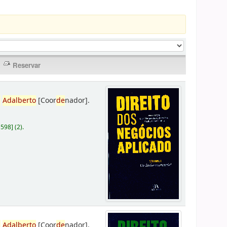
,
Adalberto
[Coor
de
nador]
.
D598
]
(2).
,
Adalberto
[Coor
de
nador]
.