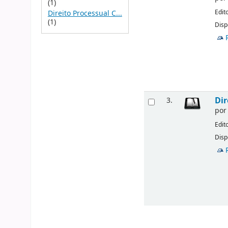
(1)
Edit
Direito Processual C...
(1)
Disp
Dir
3.
po
Edit
Disp