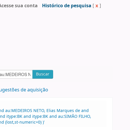
Acesse sua conta
Histórico de pesquisa
[
x
]
Buscar
ugestões de aquisição
 and au:MEDEIROS NETO, Elias Marques de and
l and itype:BK and itype:BK and au:SIMÃO FILHO,
 (lost,st-numeric=0) )'