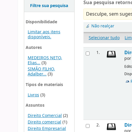
Sua pesquisa retorno
Filtre sua pesquisa
Desculpe, sem suges
Disponibilidade
Não realçar
Limitar aos itens
disponíveis.
Selecionar tudo
Lim
Autores
Dir
1.
MEDEIROS NETO,
po
Elias...
(3)
Edit
SIMÃO FILHO,
Adalber...
(3)
Disp
Tipos de materiais
Livros
(3)
Assuntos
Direito Comercial
(2)
Direito comercial
(1)
Dir
2.
Direito Empresarial
po