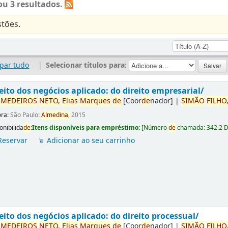
u 3 resultados.
tões.
par tudo
|
Selecionar títulos para:
eito dos negócios aplicado: do direito empresarial/
r
ME
DE
IROS
NETO,
Elias
Marques
de
[Coor
de
nador]
|
SIMÃO
FILHO
ora:
São Paulo:
Almedina,
2015
onibilida
de
:
Itens disponíveis para empréstimo:
[
Número
de
chamada:
342.2 
Reservar
Adicionar ao seu carrinho
eito dos negócios aplicado: do direito processual/
r
ME
DE
IROS
NETO,
Elias
Marques
de
[Coor
de
nador]
|
SIMÃO
FILHO