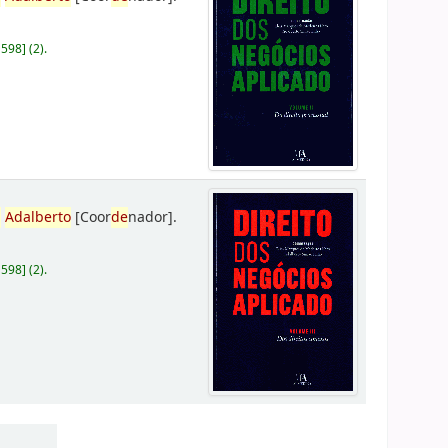
D598
]
(2).
,
Adalberto
[Coor
de
nador]
.
D598
]
(2).