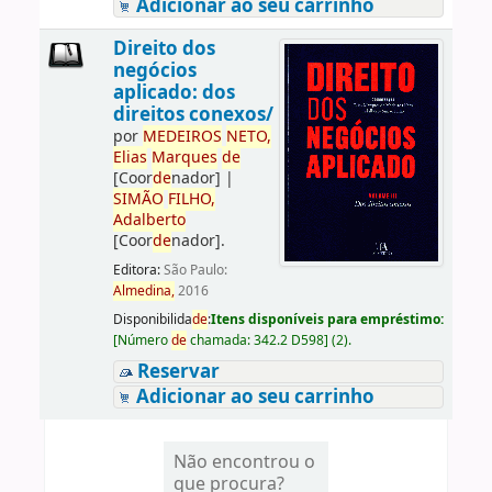
Adicionar ao seu carrinho
Direito dos
negócios
aplicado: dos
direitos conexos/
por
ME
DE
IROS
NETO,
Elias
Marques
de
[Coor
de
nador]
|
SIMÃO
FILHO,
Adalberto
[Coor
de
nador]
.
Editora:
São Paulo:
Almedina,
2016
Disponibilida
de
:
Itens disponíveis para empréstimo:
[
Número
de
chamada:
342.2 D598
]
(2).
Reservar
Adicionar ao seu carrinho
Não encontrou o
que procura?