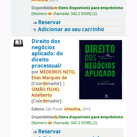
Almedina,
2015
Disponibilida
de
:
Itens disponíveis para empréstimo:
[
Número
de
chamada:
342.2 D598
]
(2).
Reservar
Adicionar ao seu carrinho
Direito dos
negócios
aplicado: do
direito
processual/
por
ME
DE
IROS
NETO,
Elias
Marques
de
[Coor
de
nador]
|
SIMÃO
FILHO,
Adalberto
[Coor
de
nador]
.
Editora:
São Paulo:
Almedina,
2016
Disponibilida
de
:
Itens disponíveis para empréstimo:
[
Número
de
chamada:
342.2 D598
]
(2).
Reservar