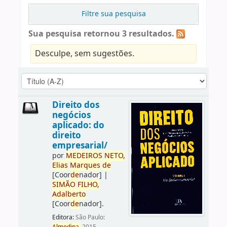
Filtre sua pesquisa
Sua pesquisa retornou 3 resultados.
Desculpe, sem sugestões.
Direito dos
negócios
aplicado: do
direito
empresarial/
por
ME
DE
IROS
NETO,
Elias
Marques
de
[Coor
de
nador]
|
SIMÃO
FILHO,
Adalberto
[Coor
de
nador]
.
Editora:
São Paulo: