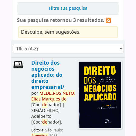
Filtre sua pesquisa
Sua pesquisa retornou 3 resultados.
Desculpe, sem sugestões.
Direito dos
negócios
aplicado: do
direito
empresarial/
por
ME
DE
IROS
NETO,
Elias
Marques
de
[Coor
de
nador]
|
SIMÃO FILHO,
Adalberto
[Coor
de
nador]
.
Editora:
São Paulo: