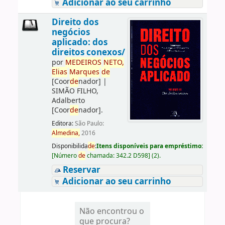
Adicionar ao seu carrinho
Direito dos
negócios
aplicado: dos
direitos conexos/
por
ME
DE
IROS
NETO,
Elias
Marques
de
[Coor
de
nador]
|
SIMÃO FILHO,
Adalberto
[Coor
de
nador]
.
Editora:
São Paulo:
Almedina,
2016
Disponibilida
de
:
Itens disponíveis para empréstimo:
[
Número
de
chamada:
342.2 D598
]
(2).
Reservar
Adicionar ao seu carrinho
Não encontrou o
que procura?