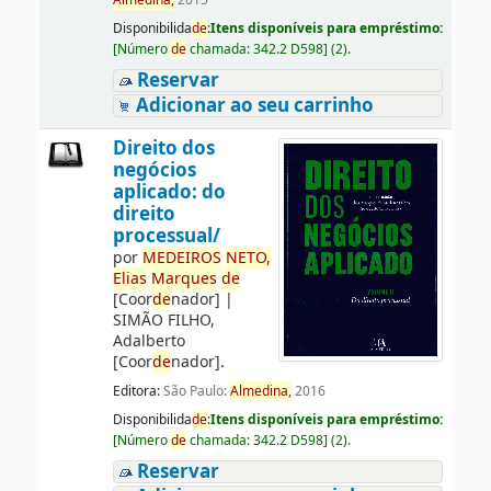
Almedina,
2015
Disponibilida
de
:
Itens disponíveis para empréstimo:
[
Número
de
chamada:
342.2 D598
]
(2).
Reservar
Adicionar ao seu carrinho
Direito dos
negócios
aplicado: do
direito
processual/
por
ME
DE
IROS
NETO,
Elias
Marques
de
[Coor
de
nador]
|
SIMÃO FILHO,
Adalberto
[Coor
de
nador]
.
Editora:
São Paulo:
Almedina,
2016
Disponibilida
de
:
Itens disponíveis para empréstimo:
[
Número
de
chamada:
342.2 D598
]
(2).
Reservar