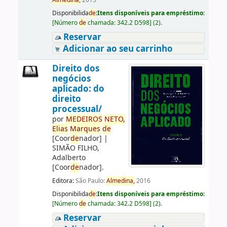
Almedina,
2015
Disponibilida
de
:
Itens disponíveis para empréstimo:
[
Número
de
chamada:
342.2 D598
]
(2).
Reservar
Adicionar ao seu carrinho
Direito dos
negócios
aplicado: do
direito
processual/
por
ME
DE
IROS
NETO,
Elias
Marques
de
[Coor
de
nador]
|
SIMÃO FILHO,
Adalberto
[Coor
de
nador]
.
Editora:
São Paulo:
Almedina,
2016
Disponibilida
de
:
Itens disponíveis para empréstimo:
[
Número
de
chamada:
342.2 D598
]
(2).
Reservar