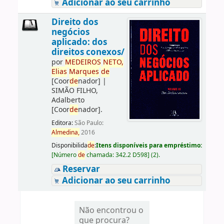
Adicionar ao seu carrinho
Direito dos
negócios
aplicado: dos
direitos conexos/
por
ME
DE
IROS
NETO,
Elias
Marques
de
[Coor
de
nador]
|
SIMÃO FILHO,
Adalberto
[Coor
de
nador]
.
Editora:
São Paulo:
Almedina,
2016
Disponibilida
de
:
Itens disponíveis para empréstimo:
[
Número
de
chamada:
342.2 D598
]
(2).
Reservar
Adicionar ao seu carrinho
Não encontrou o
que procura?