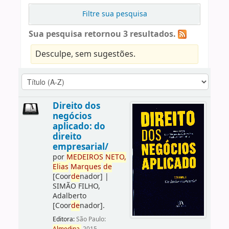
Filtre sua pesquisa
Sua pesquisa retornou 3 resultados.
Desculpe, sem sugestões.
Direito dos
negócios
aplicado: do
direito
empresarial/
por
ME
DE
IROS
NETO,
Elias
Marques
de
[Coor
de
nador]
|
SIMÃO FILHO,
Adalberto
[Coor
de
nador]
.
Editora:
São Paulo: