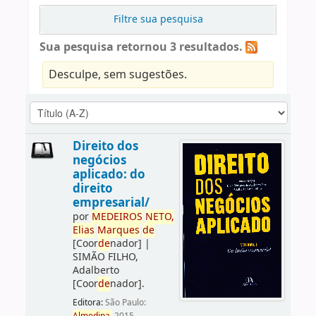
Filtre sua pesquisa
Sua pesquisa retornou 3 resultados.
Desculpe, sem sugestões.
Direito dos
negócios
aplicado: do
direito
empresarial/
por
ME
DE
IROS
NETO,
Elias
Marques
de
[Coor
de
nador]
|
SIMÃO FILHO,
Adalberto
[Coor
de
nador]
.
Editora:
São Paulo: