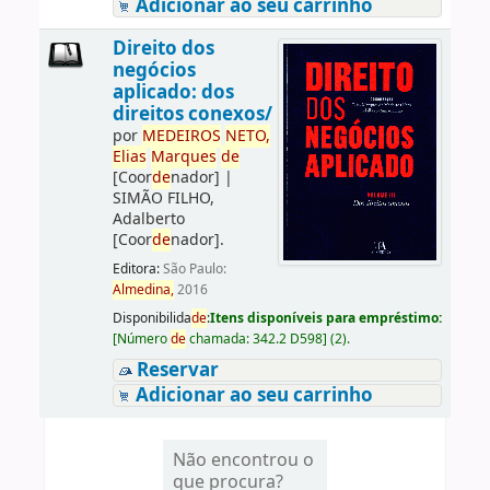
Adicionar ao seu carrinho
Direito dos
negócios
aplicado: dos
direitos conexos/
por
ME
DE
IROS
NETO,
Elias
Marques
de
[Coor
de
nador]
|
SIMÃO FILHO,
Adalberto
[Coor
de
nador]
.
Editora:
São Paulo:
Almedina,
2016
Disponibilida
de
:
Itens disponíveis para empréstimo:
[
Número
de
chamada:
342.2 D598
]
(2).
Reservar
Adicionar ao seu carrinho
Não encontrou o
que procura?