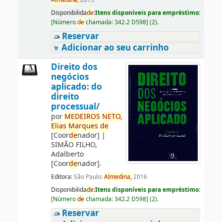
Almedina,
2015
Disponibilida
de
:
Itens disponíveis para empréstimo:
[
Número
de
chamada:
342.2 D598
]
(2).
Reservar
Adicionar ao seu carrinho
Direito dos
negócios
aplicado: do
direito
processual/
por
ME
DE
IROS
NETO,
Elias
Marques
de
[Coor
de
nador]
|
SIMÃO FILHO,
Adalberto
[Coor
de
nador]
.
Editora:
São Paulo:
Almedina,
2016
Disponibilida
de
:
Itens disponíveis para empréstimo:
[
Número
de
chamada:
342.2 D598
]
(2).
Reservar