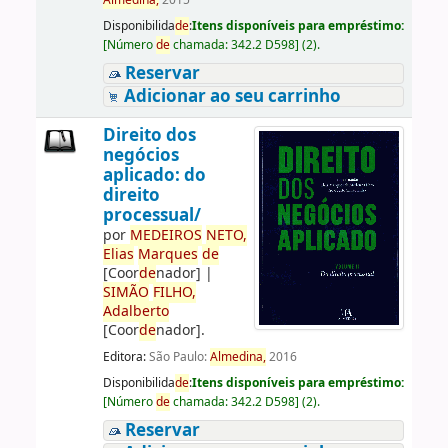
Almedina,
2015
Disponibilida
de
:
Itens disponíveis para empréstimo:
[
Número
de
chamada:
342.2 D598
]
(2).
Reservar
Adicionar ao seu carrinho
Direito dos
negócios
aplicado: do
direito
processual/
por
ME
DE
IROS
NETO,
Elias
Marques
de
[Coor
de
nador]
|
SIMÃO
FILHO,
Adalberto
[Coor
de
nador]
.
Editora:
São Paulo:
Almedina,
2016
Disponibilida
de
:
Itens disponíveis para empréstimo:
[
Número
de
chamada:
342.2 D598
]
(2).
Reservar