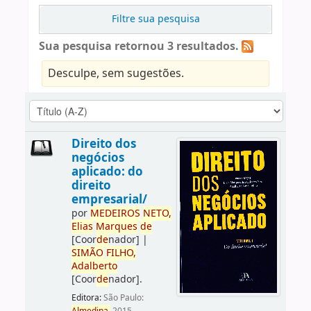
Filtre sua pesquisa
Sua pesquisa retornou 3 resultados.
Desculpe, sem sugestões.
Direito dos
negócios
aplicado: do
direito
empresarial/
por
ME
DE
IROS
NETO,
Elias
Marques
de
[Coor
de
nador]
|
SIMÃO
FILHO,
Adalberto
[Coor
de
nador]
.
Editora:
São Paulo: