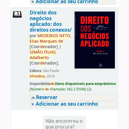
Adicionar ao seu carrinho
Direito dos
negócios
aplicado: dos
direitos conexos/
por
ME
DE
IROS
NETO,
Elias
Marques
de
[Coor
de
nador]
|
SIMÃO
FILHO,
Adalberto
[Coor
de
nador]
.
Editora:
São Paulo:
Almedina,
2016
Disponibilida
de
:
Itens disponíveis para empréstimo:
[
Número
de
chamada:
342.2 D598
]
(2).
Reservar
Adicionar ao seu carrinho
Não encontrou o
que procura?