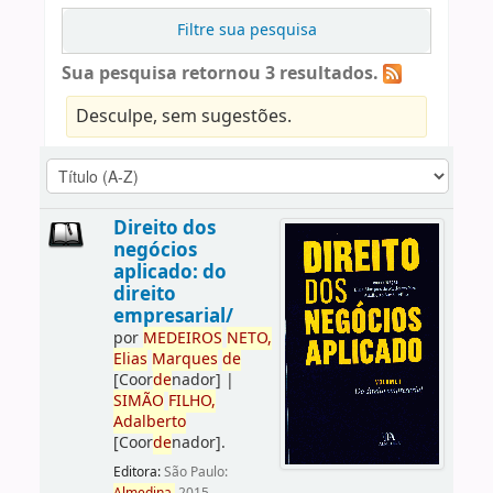
Filtre sua pesquisa
Sua pesquisa retornou 3 resultados.
Desculpe, sem sugestões.
Direito dos
negócios
aplicado: do
direito
empresarial/
por
ME
DE
IROS
NETO,
Elias
Marques
de
[Coor
de
nador]
|
SIMÃO
FILHO,
Adalberto
[Coor
de
nador]
.
Editora:
São Paulo: