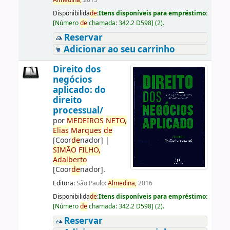
Almedina,
2015
Disponibilida
de
:
Itens disponíveis para empréstimo:
[
Número
de
chamada:
342.2 D598
]
(2).
Reservar
Adicionar ao seu carrinho
Direito dos
negócios
aplicado: do
direito
processual/
por
ME
DE
IROS
NETO,
Elias
Marques
de
[Coor
de
nador]
|
SIMÃO
FILHO,
Adalberto
[Coor
de
nador]
.
Editora:
São Paulo:
Almedina,
2016
Disponibilida
de
:
Itens disponíveis para empréstimo:
[
Número
de
chamada:
342.2 D598
]
(2).
Reservar