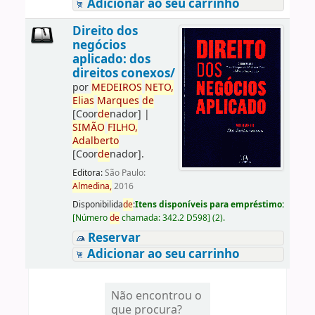
Adicionar ao seu carrinho
Direito dos
negócios
aplicado: dos
direitos conexos/
por
ME
DE
IROS
NETO,
Elias
Marques
de
[Coor
de
nador]
|
SIMÃO
FILHO,
Adalberto
[Coor
de
nador]
.
Editora:
São Paulo:
Almedina,
2016
Disponibilida
de
:
Itens disponíveis para empréstimo:
[
Número
de
chamada:
342.2 D598
]
(2).
Reservar
Adicionar ao seu carrinho
Não encontrou o
que procura?