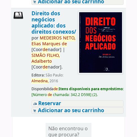
Adicionar ao seu carrinho
Direito dos
negócios
aplicado: dos
direitos conexos/
por
ME
DE
IROS
NETO,
Elias
Marques
de
[Coor
de
nador]
|
SIMÃO
FILHO,
Adalberto
[Coor
de
nador]
.
Editora:
São Paulo:
Almedina,
2016
Disponibilida
de
:
Itens disponíveis para empréstimo:
[
Número
de
chamada:
342.2 D598
]
(2).
Reservar
Adicionar ao seu carrinho
Não encontrou o
que procura?