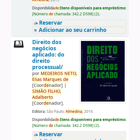
Almedina,
2015
Disponibilida
de
:
Itens disponíveis para empréstimo:
[
Número
de
chamada:
342.2 D598
]
(2).
Reservar
Adicionar ao seu carrinho
Direito dos
negócios
aplicado: do
direito
processual/
por
ME
DE
IROS
NETO,
Elias
Marques
de
[Coor
de
nador]
|
SIMÃO
FILHO,
Adalberto
[Coor
de
nador]
.
Editora:
São Paulo:
Almedina,
2016
Disponibilida
de
:
Itens disponíveis para empréstimo:
[
Número
de
chamada:
342.2 D598
]
(2).
Reservar