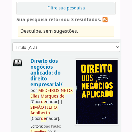
Filtre sua pesquisa
Sua pesquisa retornou 3 resultados.
Desculpe, sem sugestões.
Direito dos
negócios
aplicado: do
direito
empresarial/
por
ME
DE
IROS
NETO,
Elias
Marques
de
[Coor
de
nador]
|
SIMÃO
FILHO,
Adalberto
[Coor
de
nador]
.
Editora:
São Paulo: