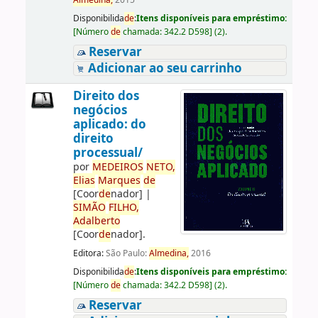
Almedina,
2015
Disponibilida
de
:
Itens disponíveis para empréstimo:
[
Número
de
chamada:
342.2 D598
]
(2).
Reservar
Adicionar ao seu carrinho
Direito dos
negócios
aplicado: do
direito
processual/
por
ME
DE
IROS
NETO,
Elias
Marques
de
[Coor
de
nador]
|
SIMÃO
FILHO,
Adalberto
[Coor
de
nador]
.
Editora:
São Paulo:
Almedina,
2016
Disponibilida
de
:
Itens disponíveis para empréstimo:
[
Número
de
chamada:
342.2 D598
]
(2).
Reservar