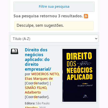
Filtre sua pesquisa
Sua pesquisa retornou 3 resultados.
Desculpe, sem sugestões.
Direito dos
negócios
aplicado: do
direito
empresarial/
por
ME
DE
IROS
NETO,
Elias
Marques
de
[Coor
de
nador]
|
SIMÃO
FILHO,
Adalberto
[Coor
de
nador]
.
Editora:
São Paulo: