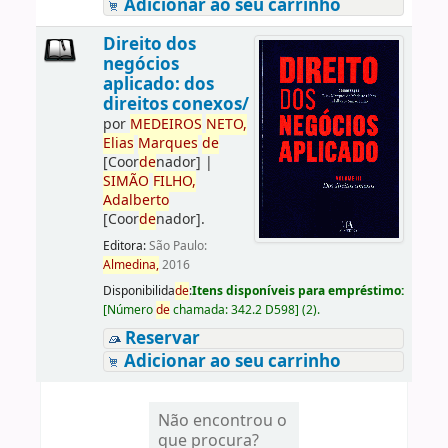
Adicionar ao seu carrinho
Direito dos
negócios
aplicado: dos
direitos conexos/
por
ME
DE
IROS
NETO,
Elias
Marques
de
[Coor
de
nador]
|
SIMÃO
FILHO,
Adalberto
[Coor
de
nador]
.
Editora:
São Paulo:
Almedina,
2016
Disponibilida
de
:
Itens disponíveis para empréstimo:
[
Número
de
chamada:
342.2 D598
]
(2).
Reservar
Adicionar ao seu carrinho
Não encontrou o
que procura?