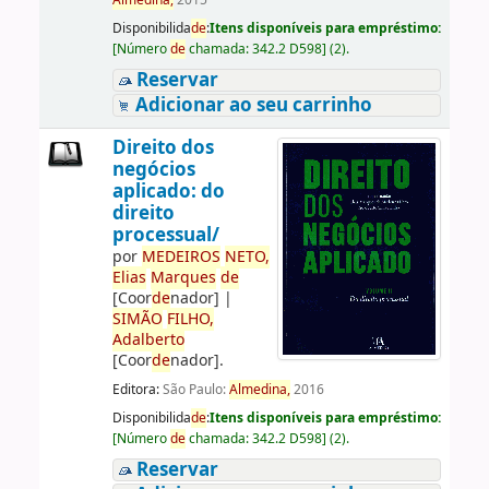
Almedina,
2015
Disponibilida
de
:
Itens disponíveis para empréstimo:
[
Número
de
chamada:
342.2 D598
]
(2).
Reservar
Adicionar ao seu carrinho
Direito dos
negócios
aplicado: do
direito
processual/
por
ME
DE
IROS
NETO,
Elias
Marques
de
[Coor
de
nador]
|
SIMÃO
FILHO,
Adalberto
[Coor
de
nador]
.
Editora:
São Paulo:
Almedina,
2016
Disponibilida
de
:
Itens disponíveis para empréstimo:
[
Número
de
chamada:
342.2 D598
]
(2).
Reservar