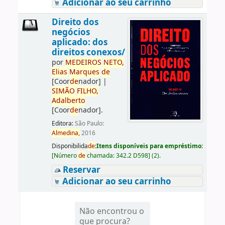
Adicionar ao seu carrinho
Direito dos
negócios
aplicado: dos
direitos conexos/
por
ME
DE
IROS
NETO,
Elias
Marques
de
[Coor
de
nador]
|
SIMÃO
FILHO,
Adalberto
[Coor
de
nador]
.
Editora:
São Paulo:
Almedina,
2016
Disponibilida
de
:
Itens disponíveis para empréstimo:
[
Número
de
chamada:
342.2 D598
]
(2).
Reservar
Adicionar ao seu carrinho
Não encontrou o
que procura?