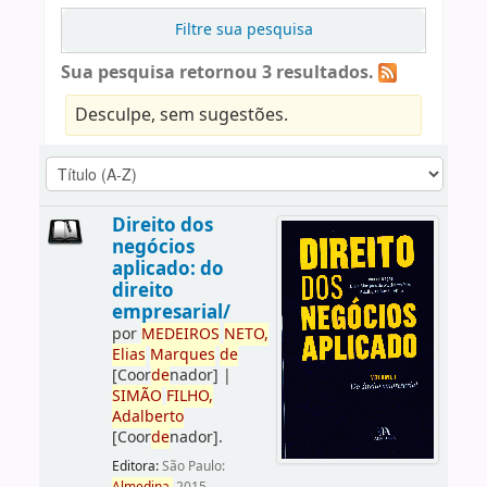
Filtre sua pesquisa
Sua pesquisa retornou 3 resultados.
Desculpe, sem sugestões.
Direito dos
negócios
aplicado: do
direito
empresarial/
por
ME
DE
IROS
NETO,
Elias
Marques
de
[Coor
de
nador]
|
SIMÃO
FILHO,
Adalberto
[Coor
de
nador]
.
Editora:
São Paulo: