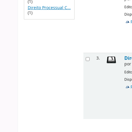
(1)
Edit
Direito Processual C...
(1)
Disp
Dir
3.
po
Edit
Disp