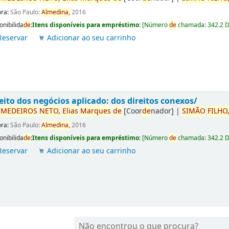
ora:
São Paulo:
Almedina,
2016
onibilida
de
:
Itens disponíveis para empréstimo:
[
Número
de
chamada:
342.2 
Reservar
Adicionar ao seu carrinho
eito dos negócios aplicado: dos direitos conexos/
r
ME
DE
IROS
NETO,
Elias
Marques
de
[Coor
de
nador]
|
SIMÃO
FILHO
ora:
São Paulo:
Almedina,
2016
onibilida
de
:
Itens disponíveis para empréstimo:
[
Número
de
chamada:
342.2 
Reservar
Adicionar ao seu carrinho
Não encontrou o que procura?