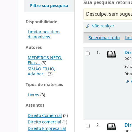
Sua pesquisa retorno
Filtre sua pesquisa
Desculpe, sem suges
Disponibilidade
Não realçar
Limitar aos itens
disponíveis.
Selecionar tudo
Lim
Autores
Dir
1.
MEDEIROS NETO,
po
Elias...
(3)
Edit
SIMÃO FILHO,
Adalber...
(3)
Disp
Tipos de materiais
Livros
(3)
Assuntos
Direito Comercial
(2)
Direito comercial
(1)
Dir
2.
Direito Empresarial
po