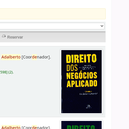
,
Adalberto
[Coor
de
nador]
.
D598
]
(2).
,
Adalberto
[Coor
de
nador]
.