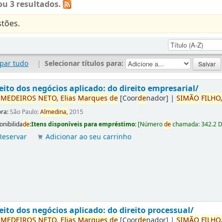
u 3 resultados.
tões.
par tudo
|
Selecionar títulos para:
eito dos negócios aplicado: do direito empresarial/
r
ME
DE
IROS
NETO,
Elias
Marques
de
[Coor
de
nador]
|
SIMÃO
FILHO
ora:
São Paulo:
Almedina,
2015
onibilida
de
:
Itens disponíveis para empréstimo:
[
Número
de
chamada:
342.2 
Reservar
Adicionar ao seu carrinho
eito dos negócios aplicado: do direito processual/
r
ME
DE
IROS
NETO,
Elias
Marques
de
[Coor
de
nador]
|
SIMÃO
FILHO