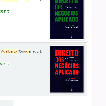
D598
]
(2).
,
Adalberto
[Coor
de
nador]
.
D598
]
(2).