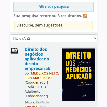
Filtre sua pesquisa
Sua pesquisa retornou 3 resultados.
Desculpe, sem sugestões.
Direito dos
negócios
aplicado: do
direito
empresarial/
por
ME
DE
IROS
NETO,
Elias
Marques
de
[Coor
de
nador]
|
SIMÃO FILHO,
Adalberto
[Coor
de
nador]
.
Editora:
São Paulo: