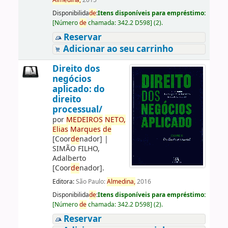
Almedina,
2015
Disponibilida
de
:
Itens disponíveis para empréstimo:
[
Número
de
chamada:
342.2 D598
]
(2).
Reservar
Adicionar ao seu carrinho
Direito dos
negócios
aplicado: do
direito
processual/
por
ME
DE
IROS
NETO,
Elias
Marques
de
[Coor
de
nador]
|
SIMÃO FILHO,
Adalberto
[Coor
de
nador]
.
Editora:
São Paulo:
Almedina,
2016
Disponibilida
de
:
Itens disponíveis para empréstimo:
[
Número
de
chamada:
342.2 D598
]
(2).
Reservar