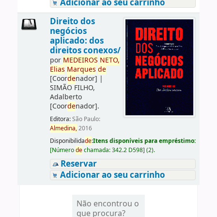
Adicionar ao seu carrinho
Direito dos
negócios
aplicado: dos
direitos conexos/
por
ME
DE
IROS
NETO,
Elias
Marques
de
[Coor
de
nador]
|
SIMÃO FILHO,
Adalberto
[Coor
de
nador]
.
Editora:
São Paulo:
Almedina,
2016
Disponibilida
de
:
Itens disponíveis para empréstimo:
[
Número
de
chamada:
342.2 D598
]
(2).
Reservar
Adicionar ao seu carrinho
Não encontrou o
que procura?