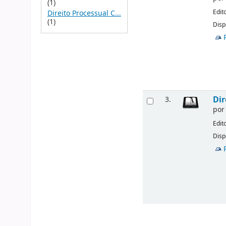
(1)
Edit
Direito Processual C...
(1)
Disp
Dir
3.
po
Edit
Disp