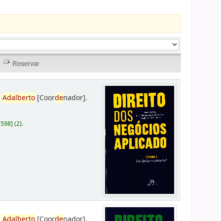
,
Adalberto
[Coor
de
nador]
.
D598
]
(2).
,
Adalberto
[Coor
de
nador]
.