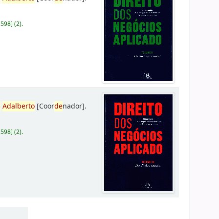
D598
]
(2).
,
Adalberto
[Coor
de
nador]
.
D598
]
(2).