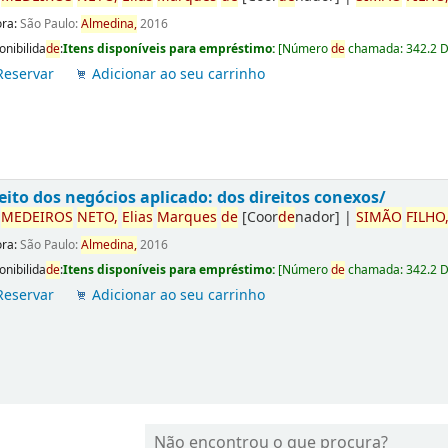
ora:
São Paulo:
Almedina,
2016
onibilida
de
:
Itens disponíveis para empréstimo:
[
Número
de
chamada:
342.2 
Reservar
Adicionar ao seu carrinho
eito dos negócios aplicado: dos direitos conexos/
r
ME
DE
IROS
NETO,
Elias
Marques
de
[Coor
de
nador]
|
SIMÃO
FILHO
ora:
São Paulo:
Almedina,
2016
onibilida
de
:
Itens disponíveis para empréstimo:
[
Número
de
chamada:
342.2 
Reservar
Adicionar ao seu carrinho
Não encontrou o que procura?