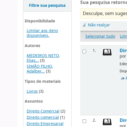
Sua pesquisa retorno
Filtre sua pesquisa
Desculpe, sem suges
Disponibilidade
Não realçar
Limitar aos itens
disponíveis.
Selecionar tudo
Lim
Autores
Dir
1.
MEDEIROS NETO,
po
Elias...
(3)
Edit
SIMÃO FILHO,
Adalber...
(3)
Disp
Tipos de materiais
Livros
(3)
Assuntos
Direito Comercial
(2)
Direito comercial
(1)
Dir
2.
Direito Empresarial
po