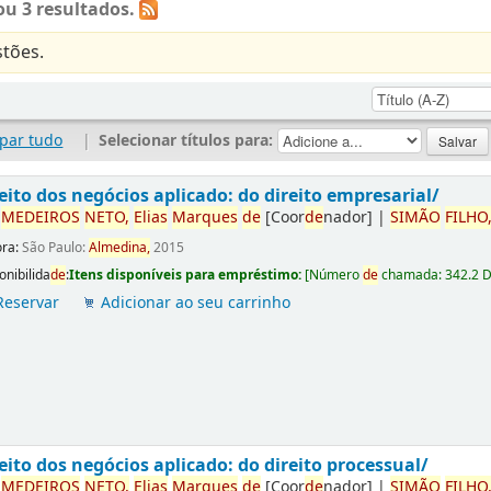
u 3 resultados.
tões.
par tudo
|
Selecionar títulos para:
eito dos negócios aplicado: do direito empresarial/
r
ME
DE
IROS
NETO,
Elias
Marques
de
[Coor
de
nador]
|
SIMÃO
FILHO
ora:
São Paulo:
Almedina,
2015
onibilida
de
:
Itens disponíveis para empréstimo:
[
Número
de
chamada:
342.2 
Reservar
Adicionar ao seu carrinho
eito dos negócios aplicado: do direito processual/
r
ME
DE
IROS
NETO,
Elias
Marques
de
[Coor
de
nador]
|
SIMÃO
FILHO