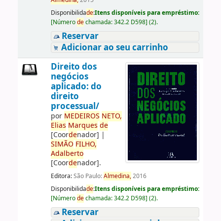
Almedina,
2015
Disponibilida
de
:
Itens disponíveis para empréstimo:
[
Número
de
chamada:
342.2 D598
]
(2).
Reservar
Adicionar ao seu carrinho
Direito dos
negócios
aplicado: do
direito
processual/
por
ME
DE
IROS
NETO,
Elias
Marques
de
[Coor
de
nador]
|
SIMÃO
FILHO,
Adalberto
[Coor
de
nador]
.
Editora:
São Paulo:
Almedina,
2016
Disponibilida
de
:
Itens disponíveis para empréstimo:
[
Número
de
chamada:
342.2 D598
]
(2).
Reservar