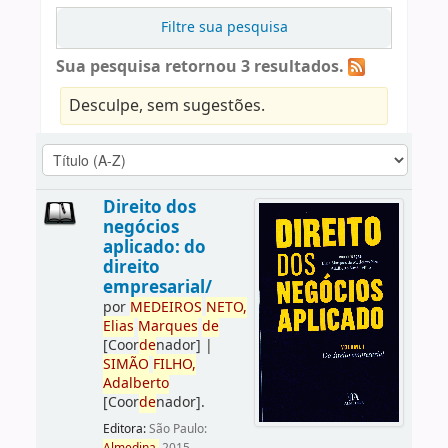
Filtre sua pesquisa
Sua pesquisa retornou 3 resultados.
Desculpe, sem sugestões.
Direito dos
negócios
aplicado: do
direito
empresarial/
por
ME
DE
IROS
NETO,
Elias
Marques
de
[Coor
de
nador]
|
SIMÃO
FILHO,
Adalberto
[Coor
de
nador]
.
Editora:
São Paulo: