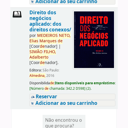
Adicionar ao seu carrinho
Direito dos
negócios
aplicado: dos
direitos conexos/
por
ME
DE
IROS
NETO,
Elias
Marques
de
[Coor
de
nador]
|
SIMÃO
FILHO,
Adalberto
[Coor
de
nador]
.
Editora:
São Paulo:
Almedina,
2016
Disponibilida
de
:
Itens disponíveis para empréstimo:
[
Número
de
chamada:
342.2 D598
]
(2).
Reservar
Adicionar ao seu carrinho
Não encontrou o
que procura?