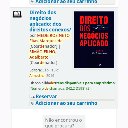
Adicionar ao seu carrinho
Direito dos
negócios
aplicado: dos
direitos conexos/
por
ME
DE
IROS
NETO,
Elias
Marques
de
[Coor
de
nador]
|
SIMÃO
FILHO,
Adalberto
[Coor
de
nador]
.
Editora:
São Paulo:
Almedina,
2016
Disponibilida
de
:
Itens disponíveis para empréstimo:
[
Número
de
chamada:
342.2 D598
]
(2).
Reservar
Adicionar ao seu carrinho
Não encontrou o
que procura?