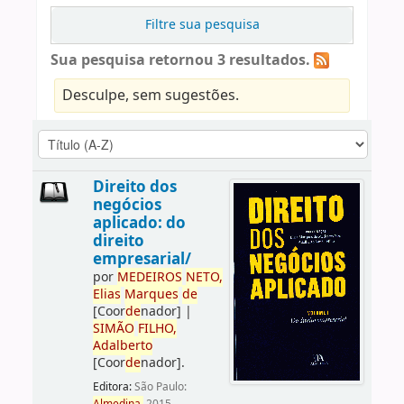
Filtre sua pesquisa
Sua pesquisa retornou 3 resultados.
Desculpe, sem sugestões.
Direito dos
negócios
aplicado: do
direito
empresarial/
por
ME
DE
IROS
NETO,
Elias
Marques
de
[Coor
de
nador]
|
SIMÃO
FILHO,
Adalberto
[Coor
de
nador]
.
Editora:
São Paulo: