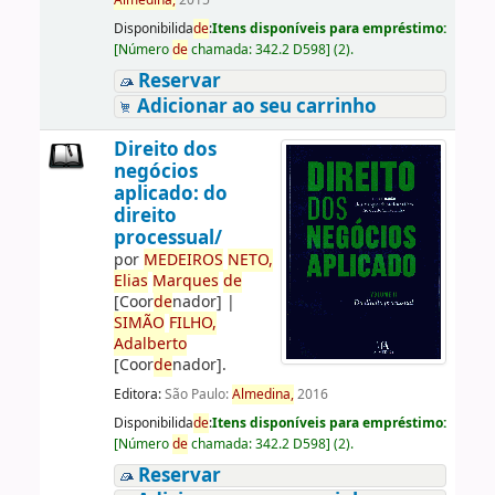
Almedina,
2015
Disponibilida
de
:
Itens disponíveis para empréstimo:
[
Número
de
chamada:
342.2 D598
]
(2).
Reservar
Adicionar ao seu carrinho
Direito dos
negócios
aplicado: do
direito
processual/
por
ME
DE
IROS
NETO,
Elias
Marques
de
[Coor
de
nador]
|
SIMÃO
FILHO,
Adalberto
[Coor
de
nador]
.
Editora:
São Paulo:
Almedina,
2016
Disponibilida
de
:
Itens disponíveis para empréstimo:
[
Número
de
chamada:
342.2 D598
]
(2).
Reservar