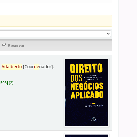
,
Adalberto
[Coor
de
nador]
.
D598
]
(2).