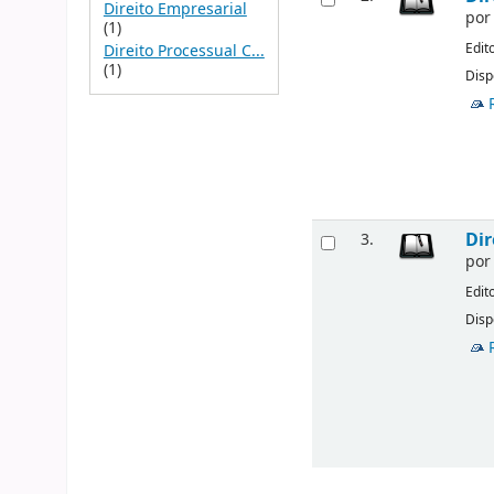
Direito Empresarial
po
(1)
Edit
Direito Processual C...
(1)
Disp
Dir
3.
po
Edit
Disp