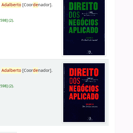
,
Adalberto
[Coor
de
nador]
.
D598
]
(2).
,
Adalberto
[Coor
de
nador]
.
D598
]
(2).