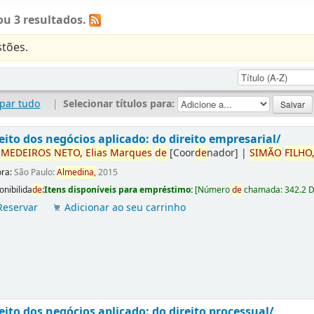
u 3 resultados.
tões.
par tudo
|
Selecionar títulos para:
eito dos negócios aplicado: do direito empresarial/
r
ME
DE
IROS
NETO,
Elias
Marques
de
[Coor
de
nador]
|
SIMÃO
FILHO
ora:
São Paulo:
Almedina,
2015
onibilida
de
:
Itens disponíveis para empréstimo:
[
Número
de
chamada:
342.2 
Reservar
Adicionar ao seu carrinho
eito dos negócios aplicado: do direito processual/