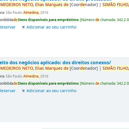
r
ME
DE
IROS
NETO,
Elias
Marques
de
[Coor
de
nador]
|
SIMÃO
FILHO
ora:
São Paulo:
Almedina,
2016
onibilida
de
:
Itens disponíveis para empréstimo:
[
Número
de
chamada:
342.2 
Reservar
Adicionar ao seu carrinho
eito dos negócios aplicado: dos direitos conexos/
r
ME
DE
IROS
NETO,
Elias
Marques
de
[Coor
de
nador]
|
SIMÃO
FILHO
ora:
São Paulo:
Almedina,
2016
onibilida
de
:
Itens disponíveis para empréstimo:
[
Número
de
chamada:
342.2 
Reservar
Adicionar ao seu carrinho