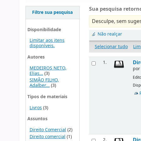
Sua pesquisa retorno
Filtre sua pesquisa
Desculpe, sem suges
Disponibilidade
Não realçar
Limitar aos itens
disponíveis.
Selecionar tudo
Lim
Autores
Dir
1.
MEDEIROS NETO,
po
Elias...
(3)
Edit
SIMÃO FILHO,
Adalber...
(3)
Disp
Tipos de materiais
Livros
(3)
Assuntos
Direito Comercial
(2)
Direito comercial
(1)
Dir
2.