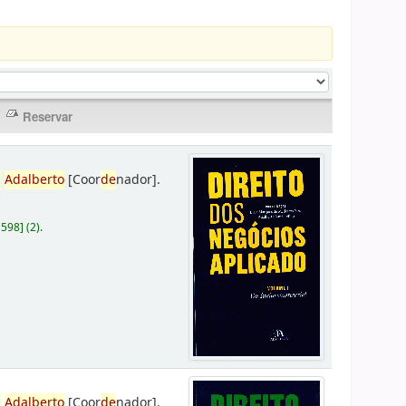
,
Adalberto
[Coor
de
nador]
.
D598
]
(2).
,
Adalberto
[Coor
de
nador]
.