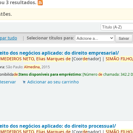
u 3 resultados.
tões.
par tudo
|
Selecionar títulos para:
eito dos negócios aplicado: do direito empresarial/
r
ME
DE
IROS
NETO,
Elias
Marques
de
[Coor
de
nador]
|
SIMÃO
FILHO
ora:
São Paulo:
Almedina,
2015
onibilida
de
:
Itens disponíveis para empréstimo:
[
Número
de
chamada:
342.2 
Reservar
Adicionar ao seu carrinho
eito dos negócios aplicado: do direito processual/
r
ME
DE
IROS
NETO,
Elias
Marques
de
[Coor
de
nador]
|
SIMÃO
FILHO