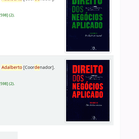
D598
]
(2).
,
Adalberto
[Coor
de
nador]
.
D598
]
(2).