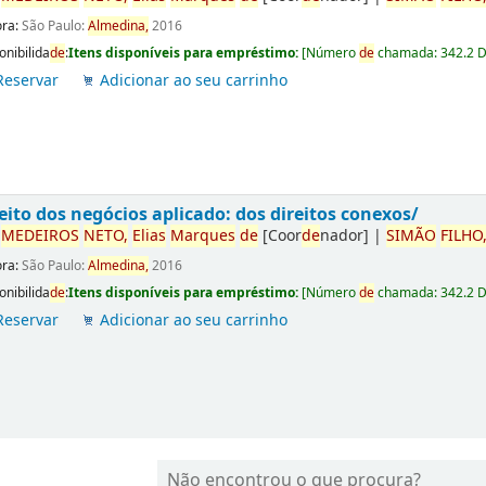
ora:
São Paulo:
Almedina,
2016
onibilida
de
:
Itens disponíveis para empréstimo:
[
Número
de
chamada:
342.2 
Reservar
Adicionar ao seu carrinho
eito dos negócios aplicado: dos direitos conexos/
r
ME
DE
IROS
NETO,
Elias
Marques
de
[Coor
de
nador]
|
SIMÃO
FILHO
ora:
São Paulo:
Almedina,
2016
onibilida
de
:
Itens disponíveis para empréstimo:
[
Número
de
chamada:
342.2 
Reservar
Adicionar ao seu carrinho
Não encontrou o que procura?