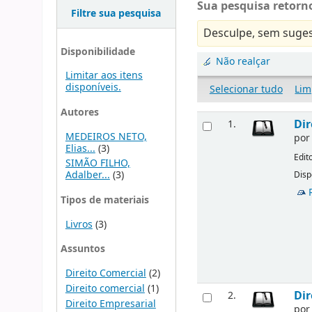
Sua pesquisa retorno
Filtre sua pesquisa
Desculpe, sem suges
Disponibilidade
Não realçar
Limitar aos itens
disponíveis.
Selecionar tudo
Lim
Autores
Dir
1.
MEDEIROS NETO,
po
Elias...
(3)
Edit
SIMÃO FILHO,
Adalber...
(3)
Disp
Tipos de materiais
Livros
(3)
Assuntos
Direito Comercial
(2)
Direito comercial
(1)
Dir
2.
Direito Empresarial
po