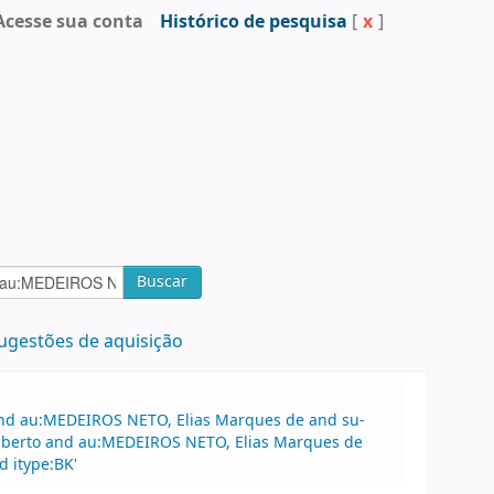
Acesse sua conta
Histórico de pesquisa
[
x
]
Buscar
ugestões de aquisição
 and au:MEDEIROS NETO, Elias Marques de and su-
dalberto and au:MEDEIROS NETO, Elias Marques de
 itype:BK'