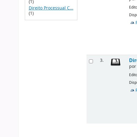
(1)
Edit
Direito Processual C...
(1)
Disp
Dir
3.
po
Edit
Disp