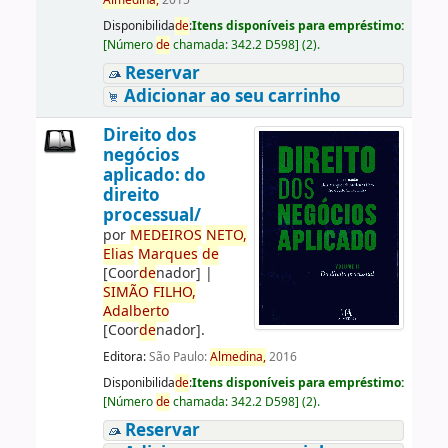
Almedina,
2015
Disponibilida
de
:
Itens disponíveis para empréstimo:
[
Número
de
chamada:
342.2 D598
]
(2).
Reservar
Adicionar ao seu carrinho
Direito dos
negócios
aplicado: do
direito
processual/
por
ME
DE
IROS
NETO,
Elias
Marques
de
[Coor
de
nador]
|
SIMÃO
FILHO,
Adalberto
[Coor
de
nador]
.
Editora:
São Paulo:
Almedina,
2016
Disponibilida
de
:
Itens disponíveis para empréstimo:
[
Número
de
chamada:
342.2 D598
]
(2).
Reservar