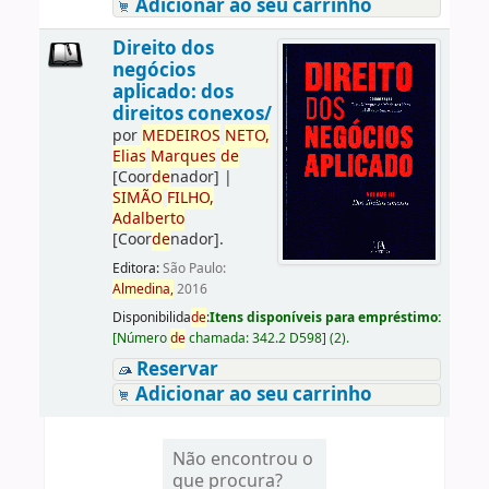
Adicionar ao seu carrinho
Direito dos
negócios
aplicado: dos
direitos conexos/
por
ME
DE
IROS
NETO,
Elias
Marques
de
[Coor
de
nador]
|
SIMÃO
FILHO,
Adalberto
[Coor
de
nador]
.
Editora:
São Paulo:
Almedina,
2016
Disponibilida
de
:
Itens disponíveis para empréstimo:
[
Número
de
chamada:
342.2 D598
]
(2).
Reservar
Adicionar ao seu carrinho
Não encontrou o
que procura?