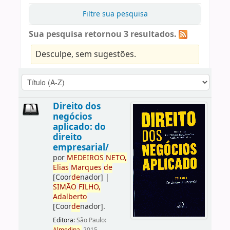
Filtre sua pesquisa
Sua pesquisa retornou 3 resultados.
Desculpe, sem sugestões.
Direito dos
negócios
aplicado: do
direito
empresarial/
por
ME
DE
IROS
NETO,
Elias
Marques
de
[Coor
de
nador]
|
SIMÃO
FILHO,
Adalberto
[Coor
de
nador]
.
Editora:
São Paulo: