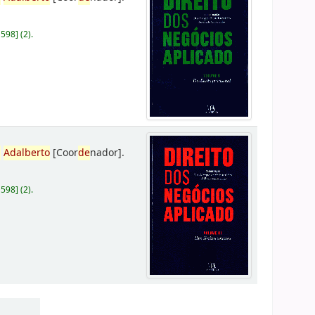
D598
]
(2).
,
Adalberto
[Coor
de
nador]
.
D598
]
(2).