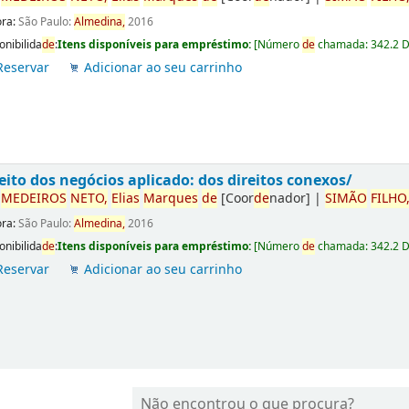
ora:
São Paulo:
Almedina,
2016
onibilida
de
:
Itens disponíveis para empréstimo:
[
Número
de
chamada:
342.2 
Reservar
Adicionar ao seu carrinho
eito dos negócios aplicado: dos direitos conexos/
r
ME
DE
IROS
NETO,
Elias
Marques
de
[Coor
de
nador]
|
SIMÃO
FILHO
ora:
São Paulo:
Almedina,
2016
onibilida
de
:
Itens disponíveis para empréstimo:
[
Número
de
chamada:
342.2 
Reservar
Adicionar ao seu carrinho
Não encontrou o que procura?