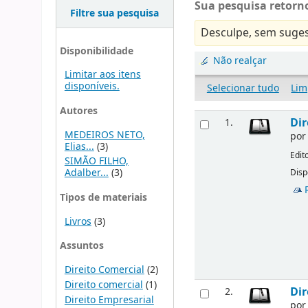
Sua pesquisa retorno
Filtre sua pesquisa
Desculpe, sem suges
Disponibilidade
Não realçar
Limitar aos itens
disponíveis.
Selecionar tudo
Lim
Autores
Dir
1.
MEDEIROS NETO,
po
Elias...
(3)
Edit
SIMÃO FILHO,
Adalber...
(3)
Disp
Tipos de materiais
Livros
(3)
Assuntos
Direito Comercial
(2)
Direito comercial
(1)
Dir
2.
Direito Empresarial
po