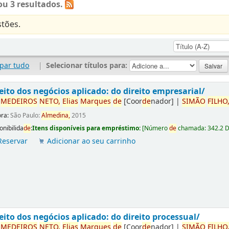
u 3 resultados.
tões.
par tudo
|
Selecionar títulos para:
eito dos negócios aplicado: do direito empresarial/
r
ME
DE
IROS
NETO,
Elias
Marques
de
[Coor
de
nador]
|
SIMÃO
FILHO
ora:
São Paulo:
Almedina,
2015
onibilida
de
:
Itens disponíveis para empréstimo:
[
Número
de
chamada:
342.2 
Reservar
Adicionar ao seu carrinho
eito dos negócios aplicado: do direito processual/
r
ME
DE
IROS
NETO,
Elias
Marques
de
[Coor
de
nador]
|
SIMÃO
FILHO