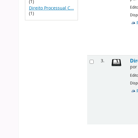
(1)
Edit
Direito Processual C...
(1)
Disp
Dir
3.
po
Edit
Disp