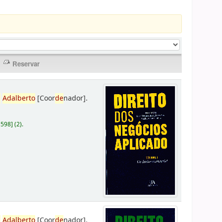
,
Adalberto
[Coor
de
nador]
.
D598
]
(2).
,
Adalberto
[Coor
de
nador]
.