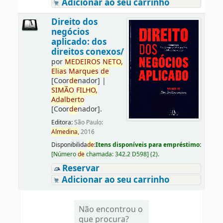
Adicionar ao seu carrinho
Direito dos
negócios
aplicado: dos
direitos conexos/
por
ME
DE
IROS
NETO,
Elias
Marques
de
[Coor
de
nador]
|
SIMÃO
FILHO,
Adalberto
[Coor
de
nador]
.
Editora:
São Paulo:
Almedina,
2016
Disponibilida
de
:
Itens disponíveis para empréstimo:
[
Número
de
chamada:
342.2 D598
]
(2).
Reservar
Adicionar ao seu carrinho
Não encontrou o
que procura?