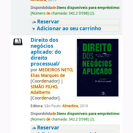
Almedina,
2015
Disponibilida
de
:
Itens disponíveis para empréstimo:
[
Número
de
chamada:
342.2 D598
]
(2).
Reservar
Adicionar ao seu carrinho
Direito dos
negócios
aplicado: do
direito
processual/
por
ME
DE
IROS
NETO,
Elias
Marques
de
[Coor
de
nador]
|
SIMÃO
FILHO,
Adalberto
[Coor
de
nador]
.
Editora:
São Paulo:
Almedina,
2016
Disponibilida
de
:
Itens disponíveis para empréstimo:
[
Número
de
chamada:
342.2 D598
]
(2).
Reservar