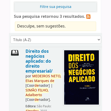
Filtre sua pesquisa
Sua pesquisa retornou 3 resultados.
Desculpe, sem sugestões.
Direito dos
negócios
aplicado: do
direito
empresarial/
por
ME
DE
IROS
NETO,
Elias
Marques
de
[Coor
de
nador]
|
SIMÃO
FILHO,
Adalberto
[Coor
de
nador]
.
Editora:
São Paulo: