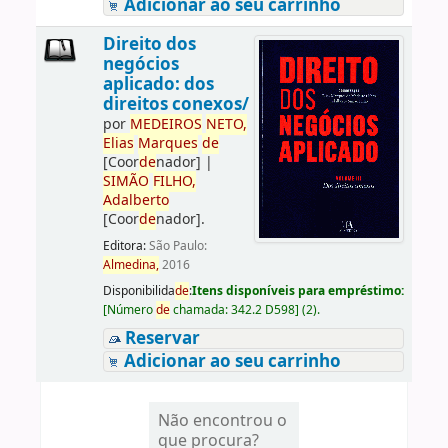
Adicionar ao seu carrinho
Direito dos
negócios
aplicado: dos
direitos conexos/
por
ME
DE
IROS
NETO,
Elias
Marques
de
[Coor
de
nador]
|
SIMÃO
FILHO,
Adalberto
[Coor
de
nador]
.
Editora:
São Paulo:
Almedina,
2016
Disponibilida
de
:
Itens disponíveis para empréstimo:
[
Número
de
chamada:
342.2 D598
]
(2).
Reservar
Adicionar ao seu carrinho
Não encontrou o
que procura?