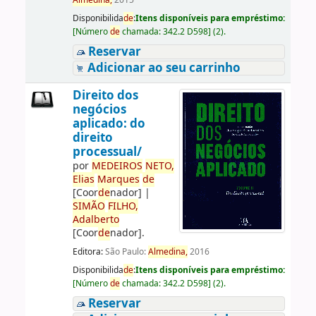
Almedina,
2015
Disponibilida
de
:
Itens disponíveis para empréstimo:
[
Número
de
chamada:
342.2 D598
]
(2).
Reservar
Adicionar ao seu carrinho
Direito dos
negócios
aplicado: do
direito
processual/
por
ME
DE
IROS
NETO,
Elias
Marques
de
[Coor
de
nador]
|
SIMÃO
FILHO,
Adalberto
[Coor
de
nador]
.
Editora:
São Paulo:
Almedina,
2016
Disponibilida
de
:
Itens disponíveis para empréstimo:
[
Número
de
chamada:
342.2 D598
]
(2).
Reservar