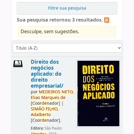
Filtre sua pesquisa
Sua pesquisa retornou 3 resultados.
Desculpe, sem sugestões.
Direito dos
negócios
aplicado: do
direito
empresarial/
por
ME
DE
IROS
NETO,
Elias
Marques
de
[Coor
de
nador]
|
SIMÃO
FILHO,
Adalberto
[Coor
de
nador]
.
Editora:
São Paulo: