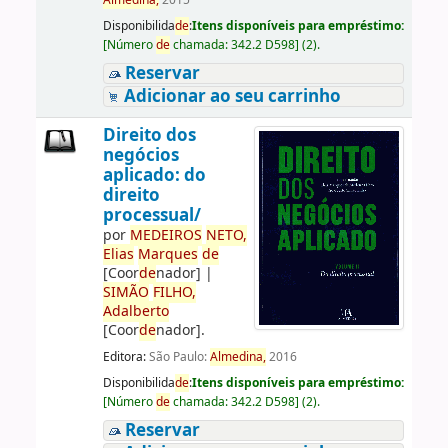
Almedina,
2015
Disponibilida
de
:
Itens disponíveis para empréstimo:
[
Número
de
chamada:
342.2 D598
]
(2).
Reservar
Adicionar ao seu carrinho
Direito dos
negócios
aplicado: do
direito
processual/
por
ME
DE
IROS
NETO,
Elias
Marques
de
[Coor
de
nador]
|
SIMÃO
FILHO,
Adalberto
[Coor
de
nador]
.
Editora:
São Paulo:
Almedina,
2016
Disponibilida
de
:
Itens disponíveis para empréstimo:
[
Número
de
chamada:
342.2 D598
]
(2).
Reservar