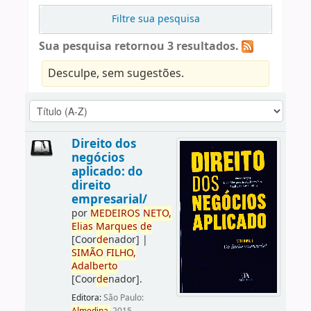
Filtre sua pesquisa
Sua pesquisa retornou 3 resultados.
Desculpe, sem sugestões.
Direito dos
negócios
aplicado: do
direito
empresarial/
por
ME
DE
IROS
NETO,
Elias
Marques
de
[Coor
de
nador]
|
SIMÃO
FILHO,
Adalberto
[Coor
de
nador]
.
Editora:
São Paulo: