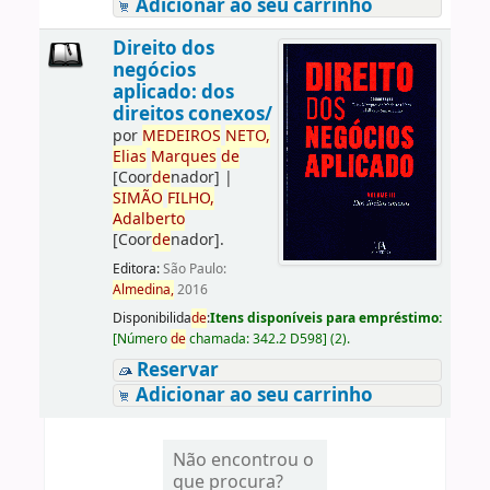
Adicionar ao seu carrinho
Direito dos
negócios
aplicado: dos
direitos conexos/
por
ME
DE
IROS
NETO,
Elias
Marques
de
[Coor
de
nador]
|
SIMÃO
FILHO,
Adalberto
[Coor
de
nador]
.
Editora:
São Paulo:
Almedina,
2016
Disponibilida
de
:
Itens disponíveis para empréstimo:
[
Número
de
chamada:
342.2 D598
]
(2).
Reservar
Adicionar ao seu carrinho
Não encontrou o
que procura?