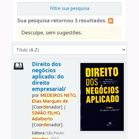
Filtre sua pesquisa
Sua pesquisa retornou 3 resultados.
Desculpe, sem sugestões.
Direito dos
negócios
aplicado: do
direito
empresarial/
por
ME
DE
IROS
NETO,
Elias
Marques
de
[Coor
de
nador]
|
SIMÃO
FILHO,
Adalberto
[Coor
de
nador]
.
Editora:
São Paulo: