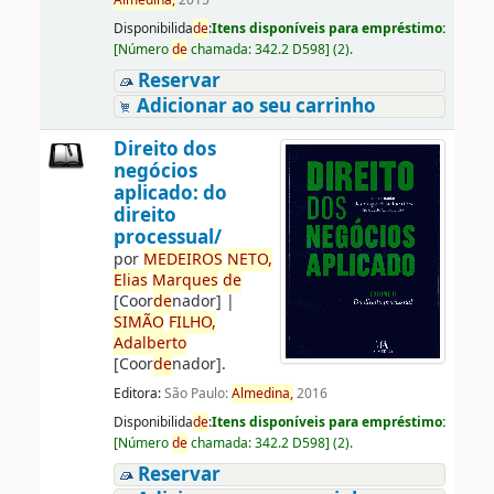
Almedina,
2015
Disponibilida
de
:
Itens disponíveis para empréstimo:
[
Número
de
chamada:
342.2 D598
]
(2).
Reservar
Adicionar ao seu carrinho
Direito dos
negócios
aplicado: do
direito
processual/
por
ME
DE
IROS
NETO,
Elias
Marques
de
[Coor
de
nador]
|
SIMÃO
FILHO,
Adalberto
[Coor
de
nador]
.
Editora:
São Paulo:
Almedina,
2016
Disponibilida
de
:
Itens disponíveis para empréstimo:
[
Número
de
chamada:
342.2 D598
]
(2).
Reservar