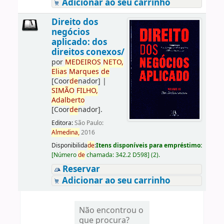
Adicionar ao seu carrinho
Direito dos
negócios
aplicado: dos
direitos conexos/
por
ME
DE
IROS
NETO,
Elias
Marques
de
[Coor
de
nador]
|
SIMÃO
FILHO,
Adalberto
[Coor
de
nador]
.
Editora:
São Paulo:
Almedina,
2016
Disponibilida
de
:
Itens disponíveis para empréstimo:
[
Número
de
chamada:
342.2 D598
]
(2).
Reservar
Adicionar ao seu carrinho
Não encontrou o
que procura?