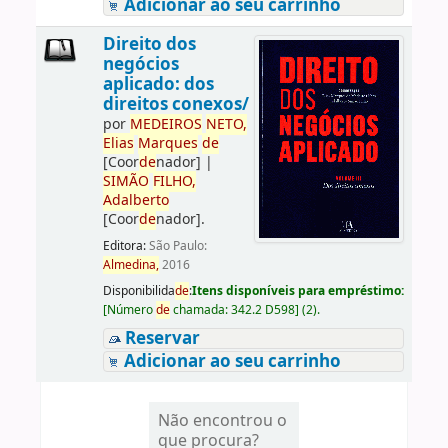
Adicionar ao seu carrinho
Direito dos
negócios
aplicado: dos
direitos conexos/
por
ME
DE
IROS
NETO,
Elias
Marques
de
[Coor
de
nador]
|
SIMÃO
FILHO,
Adalberto
[Coor
de
nador]
.
Editora:
São Paulo:
Almedina,
2016
Disponibilida
de
:
Itens disponíveis para empréstimo:
[
Número
de
chamada:
342.2 D598
]
(2).
Reservar
Adicionar ao seu carrinho
Não encontrou o
que procura?