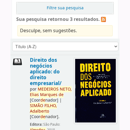
Filtre sua pesquisa
Sua pesquisa retornou 3 resultados.
Desculpe, sem sugestões.
Direito dos
negócios
aplicado: do
direito
empresarial/
por
ME
DE
IROS
NETO,
Elias
Marques
de
[Coor
de
nador]
|
SIMÃO
FILHO,
Adalberto
[Coor
de
nador]
.
Editora:
São Paulo: