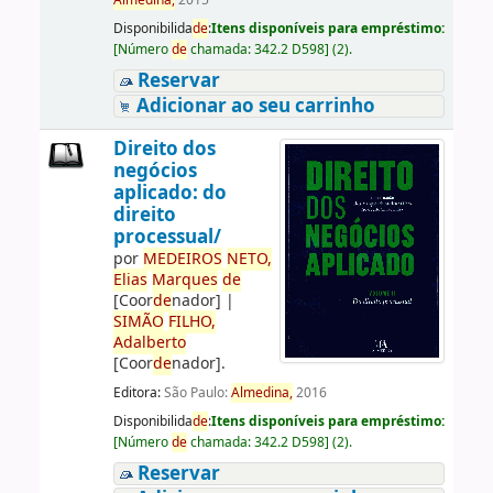
Almedina,
2015
Disponibilida
de
:
Itens disponíveis para empréstimo:
[
Número
de
chamada:
342.2 D598
]
(2).
Reservar
Adicionar ao seu carrinho
Direito dos
negócios
aplicado: do
direito
processual/
por
ME
DE
IROS
NETO,
Elias
Marques
de
[Coor
de
nador]
|
SIMÃO
FILHO,
Adalberto
[Coor
de
nador]
.
Editora:
São Paulo:
Almedina,
2016
Disponibilida
de
:
Itens disponíveis para empréstimo:
[
Número
de
chamada:
342.2 D598
]
(2).
Reservar