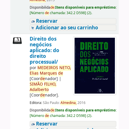
Almedina,
2015
Disponibilida
de
:
Itens disponíveis para empréstimo:
[
Número
de
chamada:
342.2 D598
]
(2).
Reservar
Adicionar ao seu carrinho
Direito dos
negócios
aplicado: do
direito
processual/
por
ME
DE
IROS
NETO,
Elias
Marques
de
[Coor
de
nador]
|
SIMÃO
FILHO,
Adalberto
[Coor
de
nador]
.
Editora:
São Paulo:
Almedina,
2016
Disponibilida
de
:
Itens disponíveis para empréstimo:
[
Número
de
chamada:
342.2 D598
]
(2).
Reservar