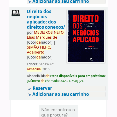
Adicionar ao seu carrinho
Direito dos
negócios
aplicado: dos
direitos conexos/
por
ME
DE
IROS
NETO,
Elias
Marques
de
[Coor
de
nador]
|
SIMÃO
FILHO,
Adalberto
[Coor
de
nador]
.
Editora:
São Paulo:
Almedina,
2016
Disponibilida
de
:
Itens disponíveis para empréstimo:
[
Número
de
chamada:
342.2 D598
]
(2).
Reservar
Adicionar ao seu carrinho
Não encontrou o
que procura?