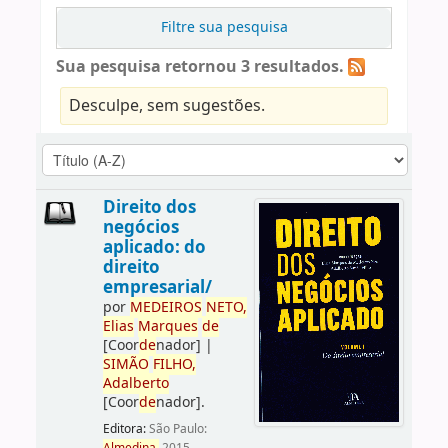
Filtre sua pesquisa
Sua pesquisa retornou 3 resultados.
Desculpe, sem sugestões.
Direito dos
negócios
aplicado: do
direito
empresarial/
por
ME
DE
IROS
NETO,
Elias
Marques
de
[Coor
de
nador]
|
SIMÃO
FILHO,
Adalberto
[Coor
de
nador]
.
Editora:
São Paulo: