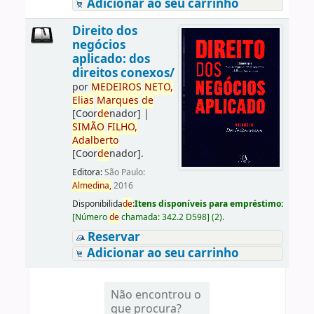
Adicionar ao seu carrinho
Direito dos
negócios
aplicado: dos
direitos conexos/
por
ME
DE
IROS
NETO,
Elias
Marques
de
[Coor
de
nador]
|
SIMÃO
FILHO,
Adalberto
[Coor
de
nador]
.
Editora:
São Paulo:
Almedina,
2016
Disponibilida
de
:
Itens disponíveis para empréstimo:
[
Número
de
chamada:
342.2 D598
]
(2).
Reservar
Adicionar ao seu carrinho
Não encontrou o
que procura?