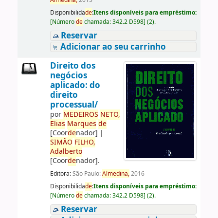
Almedina,
2015
Disponibilida
de
:
Itens disponíveis para empréstimo:
[
Número
de
chamada:
342.2 D598
]
(2).
Reservar
Adicionar ao seu carrinho
Direito dos
negócios
aplicado: do
direito
processual/
por
ME
DE
IROS
NETO,
Elias
Marques
de
[Coor
de
nador]
|
SIMÃO
FILHO,
Adalberto
[Coor
de
nador]
.
Editora:
São Paulo:
Almedina,
2016
Disponibilida
de
:
Itens disponíveis para empréstimo:
[
Número
de
chamada:
342.2 D598
]
(2).
Reservar