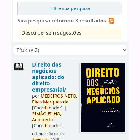
Filtre sua pesquisa
Sua pesquisa retornou 3 resultados.
Desculpe, sem sugestões.
Direito dos
negócios
aplicado: do
direito
empresarial/
por
ME
DE
IROS
NETO,
Elias
Marques
de
[Coor
de
nador]
|
SIMÃO
FILHO,
Adalberto
[Coor
de
nador]
.
Editora:
São Paulo: