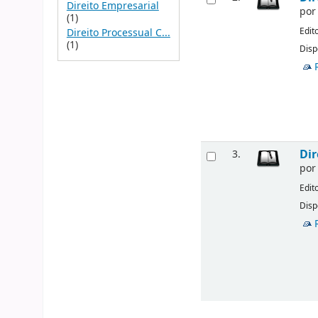
Direito Empresarial
po
(1)
Edit
Direito Processual C...
(1)
Disp
Dir
3.
po
Edit
Disp