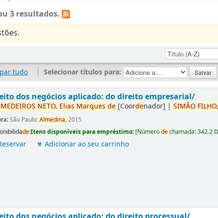
u 3 resultados.
tões.
par tudo
|
Selecionar títulos para:
eito dos negócios aplicado: do direito empresarial/
r
ME
DE
IROS
NETO,
Elias
Marques
de
[Coor
de
nador]
|
SIMÃO
FILHO
ora:
São Paulo:
Almedina,
2015
onibilida
de
:
Itens disponíveis para empréstimo:
[
Número
de
chamada:
342.2 
Reservar
Adicionar ao seu carrinho
eito dos negócios aplicado: do direito processual/