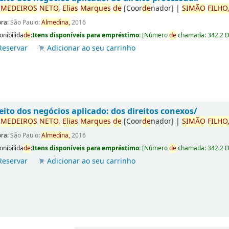
r
ME
DE
IROS
NETO,
Elias
Marques
de
[Coor
de
nador]
|
SIMÃO
FILHO
ora:
São Paulo:
Almedina,
2016
onibilida
de
:
Itens disponíveis para empréstimo:
[
Número
de
chamada:
342.2 
Reservar
Adicionar ao seu carrinho
eito dos negócios aplicado: dos direitos conexos/
r
ME
DE
IROS
NETO,
Elias
Marques
de
[Coor
de
nador]
|
SIMÃO
FILHO
ora:
São Paulo:
Almedina,
2016
onibilida
de
:
Itens disponíveis para empréstimo:
[
Número
de
chamada:
342.2 
Reservar
Adicionar ao seu carrinho