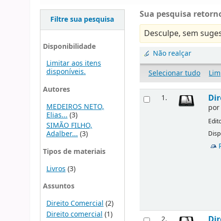
Sua pesquisa retorno
Filtre sua pesquisa
Desculpe, sem suges
Disponibilidade
Não realçar
Limitar aos itens
disponíveis.
Selecionar tudo
Lim
Autores
Dir
1.
MEDEIROS NETO,
po
Elias...
(3)
Edit
SIMÃO FILHO,
Adalber...
(3)
Disp
Tipos de materiais
Livros
(3)
Assuntos
Direito Comercial
(2)
Direito comercial
(1)
Dir
2.