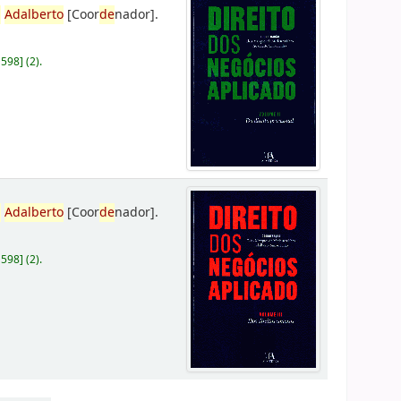
,
Adalberto
[Coor
de
nador]
.
D598
]
(2).
,
Adalberto
[Coor
de
nador]
.
D598
]
(2).