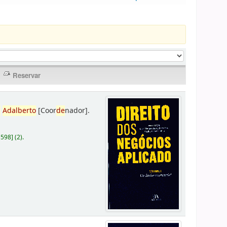
,
Adalberto
[Coor
de
nador]
.
D598
]
(2).