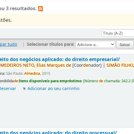
u 3 resultados.
tões.
par tudo
|
Selecionar títulos para:
eito dos negócios aplicado: do direito empresarial/
r
ME
DE
IROS
NETO,
Elias
Marques
de
[Coor
de
nador]
|
SIMÃO
FILHO
ora:
São Paulo:
Almedina,
2015
onibilida
de
:
Itens disponíveis para empréstimo:
[
Número
de
chamada:
342.2 
Reservar
Adicionar ao seu carrinho
eito dos negócios aplicado: do direito processual/