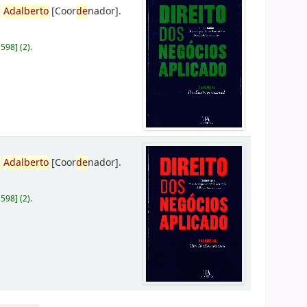
,
Adalberto
[Coor
de
nador]
.
D598
]
(2).
,
Adalberto
[Coor
de
nador]
.
D598
]
(2).