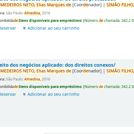
r
ME
DE
IROS
NETO,
Elias
Marques
de
[Coor
de
nador]
|
SIMÃO
FILHO
ora:
São Paulo:
Almedina,
2016
onibilida
de
:
Itens disponíveis para empréstimo:
[
Número
de
chamada:
342.2 
Reservar
Adicionar ao seu carrinho
eito dos negócios aplicado: dos direitos conexos/
r
ME
DE
IROS
NETO,
Elias
Marques
de
[Coor
de
nador]
|
SIMÃO
FILHO
ora:
São Paulo:
Almedina,
2016
onibilida
de
:
Itens disponíveis para empréstimo:
[
Número
de
chamada:
342.2 
Reservar
Adicionar ao seu carrinho