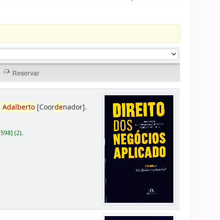
,
Adalberto
[Coor
de
nador]
.
D598
]
(2).