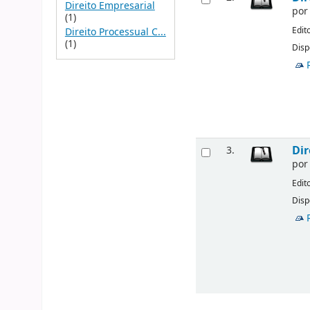
Direito Empresarial
po
(1)
Edit
Direito Processual C...
(1)
Disp
Dir
3.
po
Edit
Disp