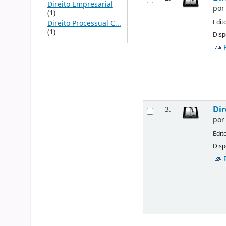
Direito Empresarial
po
(1)
Edit
Direito Processual C...
(1)
Disp
Dir
3.
po
Edit
Disp