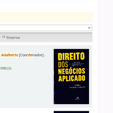
,
Adalberto
[Coor
de
nador]
.
D598
]
(2).