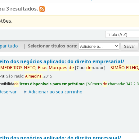
u 3 resultados.
tões.
par tudo
|
Selecionar títulos para:
eito dos negócios aplicado: do direito empresarial/
r
ME
DE
IROS
NETO,
Elias
Marques
de
[Coor
de
nador]
|
SIMÃO
FILHO
ora:
São Paulo:
Almedina,
2015
onibilida
de
:
Itens disponíveis para empréstimo:
[
Número
de
chamada:
342.2 
Reservar
Adicionar ao seu carrinho
eito dos negócios aplicado: do direito processual/