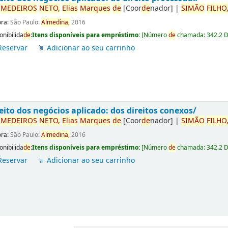
r
ME
DE
IROS
NETO,
Elias
Marques
de
[Coor
de
nador]
|
SIMÃO
FILHO
ora:
São Paulo:
Almedina,
2016
onibilida
de
:
Itens disponíveis para empréstimo:
[
Número
de
chamada:
342.2 
Reservar
Adicionar ao seu carrinho
eito dos negócios aplicado: dos direitos conexos/
r
ME
DE
IROS
NETO,
Elias
Marques
de
[Coor
de
nador]
|
SIMÃO
FILHO
ora:
São Paulo:
Almedina,
2016
onibilida
de
:
Itens disponíveis para empréstimo:
[
Número
de
chamada:
342.2 
Reservar
Adicionar ao seu carrinho