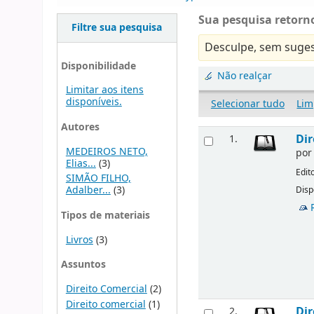
Sua pesquisa retorno
Filtre sua pesquisa
Desculpe, sem suges
Disponibilidade
Não realçar
Limitar aos itens
disponíveis.
Selecionar tudo
Lim
Autores
Dir
1.
MEDEIROS NETO,
po
Elias...
(3)
Edit
SIMÃO FILHO,
Adalber...
(3)
Disp
Tipos de materiais
Livros
(3)
Assuntos
Direito Comercial
(2)
Direito comercial
(1)
Dir
2.