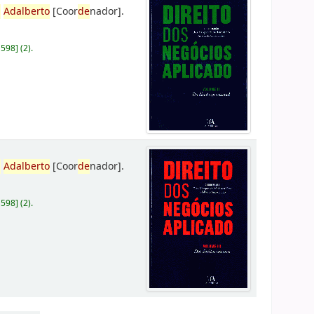
,
Adalberto
[Coor
de
nador]
.
D598
]
(2).
,
Adalberto
[Coor
de
nador]
.
D598
]
(2).