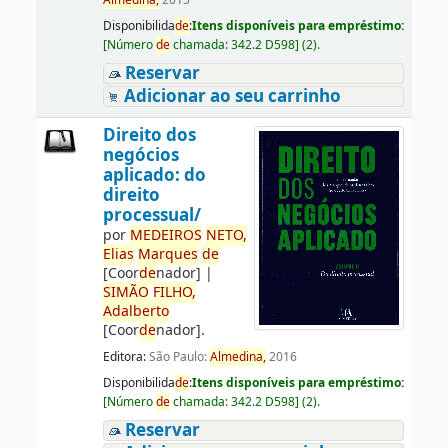
Almedina,
2015
Disponibilida
de
:
Itens disponíveis para empréstimo:
[
Número
de
chamada:
342.2 D598
]
(2).
Reservar
Adicionar ao seu carrinho
Direito dos
negócios
aplicado: do
direito
processual/
por
ME
DE
IROS
NETO,
Elias
Marques
de
[Coor
de
nador]
|
SIMÃO
FILHO,
Adalberto
[Coor
de
nador]
.
Editora:
São Paulo:
Almedina,
2016
Disponibilida
de
:
Itens disponíveis para empréstimo:
[
Número
de
chamada:
342.2 D598
]
(2).
Reservar