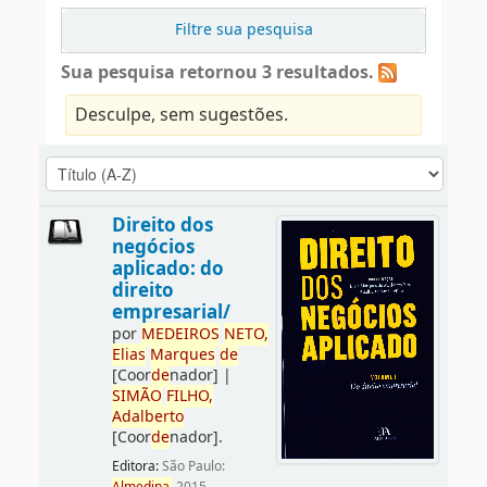
Filtre sua pesquisa
Sua pesquisa retornou 3 resultados.
Desculpe, sem sugestões.
Direito dos
negócios
aplicado: do
direito
empresarial/
por
ME
DE
IROS
NETO,
Elias
Marques
de
[Coor
de
nador]
|
SIMÃO
FILHO,
Adalberto
[Coor
de
nador]
.
Editora:
São Paulo: