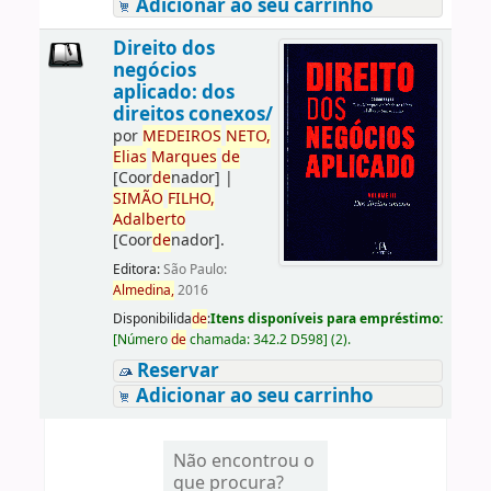
Adicionar ao seu carrinho
Direito dos
negócios
aplicado: dos
direitos conexos/
por
ME
DE
IROS
NETO,
Elias
Marques
de
[Coor
de
nador]
|
SIMÃO
FILHO,
Adalberto
[Coor
de
nador]
.
Editora:
São Paulo:
Almedina,
2016
Disponibilida
de
:
Itens disponíveis para empréstimo:
[
Número
de
chamada:
342.2 D598
]
(2).
Reservar
Adicionar ao seu carrinho
Não encontrou o
que procura?