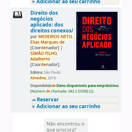
Adicionar ao seu carrinho
Direito dos
negócios
aplicado: dos
direitos conexos/
por
ME
DE
IROS
NETO,
Elias
Marques
de
[Coor
de
nador]
|
SIMÃO
FILHO,
Adalberto
[Coor
de
nador]
.
Editora:
São Paulo:
Almedina,
2016
Disponibilida
de
:
Itens disponíveis para empréstimo:
[
Número
de
chamada:
342.2 D598
]
(2).
Reservar
Adicionar ao seu carrinho
Não encontrou o
que procura?