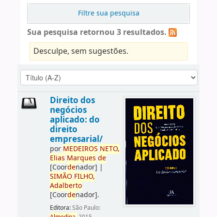
Filtre sua pesquisa
Sua pesquisa retornou 3 resultados.
Desculpe, sem sugestões.
Direito dos
negócios
aplicado: do
direito
empresarial/
por
ME
DE
IROS
NETO,
Elias
Marques
de
[Coor
de
nador]
|
SIMÃO
FILHO,
Adalberto
[Coor
de
nador]
.
Editora:
São Paulo: