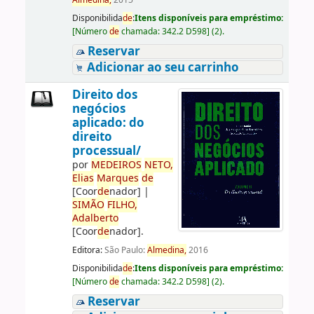
Almedina,
2015
Disponibilida
de
:
Itens disponíveis para empréstimo:
[
Número
de
chamada:
342.2 D598
]
(2).
Reservar
Adicionar ao seu carrinho
Direito dos
negócios
aplicado: do
direito
processual/
por
ME
DE
IROS
NETO,
Elias
Marques
de
[Coor
de
nador]
|
SIMÃO
FILHO,
Adalberto
[Coor
de
nador]
.
Editora:
São Paulo:
Almedina,
2016
Disponibilida
de
:
Itens disponíveis para empréstimo:
[
Número
de
chamada:
342.2 D598
]
(2).
Reservar