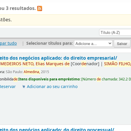
u 3 resultados.
tões.
par tudo
|
Selecionar títulos para:
eito dos negócios aplicado: do direito empresarial/
r
ME
DE
IROS
NETO,
Elias
Marques
de
[Coor
de
nador]
|
SIMÃO
FILHO
ora:
São Paulo:
Almedina,
2015
onibilida
de
:
Itens disponíveis para empréstimo:
[
Número
de
chamada:
342.2 
Reservar
Adicionar ao seu carrinho
eito dos negócios aplicado: do direito processual/