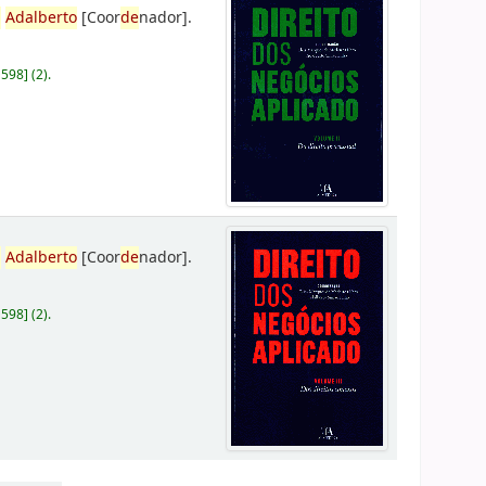
,
Adalberto
[Coor
de
nador]
.
D598
]
(2).
,
Adalberto
[Coor
de
nador]
.
D598
]
(2).