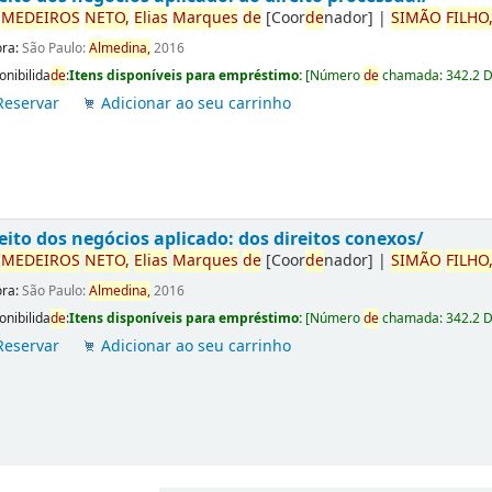
r
ME
DE
IROS
NETO,
Elias
Marques
de
[Coor
de
nador]
|
SIMÃO
FILHO
ora:
São Paulo:
Almedina,
2016
onibilida
de
:
Itens disponíveis para empréstimo:
[
Número
de
chamada:
342.2 
Reservar
Adicionar ao seu carrinho
eito dos negócios aplicado: dos direitos conexos/
r
ME
DE
IROS
NETO,
Elias
Marques
de
[Coor
de
nador]
|
SIMÃO
FILHO
ora:
São Paulo:
Almedina,
2016
onibilida
de
:
Itens disponíveis para empréstimo:
[
Número
de
chamada:
342.2 
Reservar
Adicionar ao seu carrinho