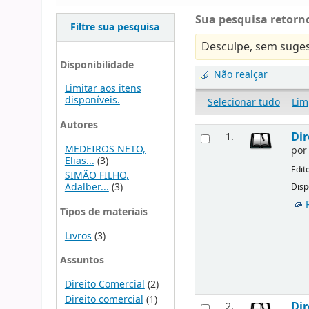
Sua pesquisa retorno
Filtre sua pesquisa
Desculpe, sem suges
Disponibilidade
Não realçar
Limitar aos itens
disponíveis.
Selecionar tudo
Lim
Autores
Dir
1.
MEDEIROS NETO,
po
Elias...
(3)
Edit
SIMÃO FILHO,
Adalber...
(3)
Disp
Tipos de materiais
Livros
(3)
Assuntos
Direito Comercial
(2)
Direito comercial
(1)
Dir
2.