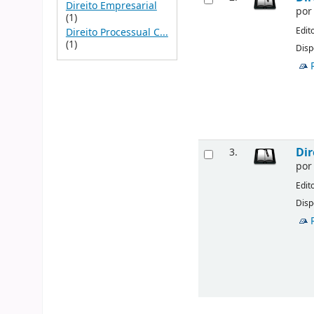
Direito Empresarial
po
(1)
Edit
Direito Processual C...
(1)
Disp
Dir
3.
po
Edit
Disp