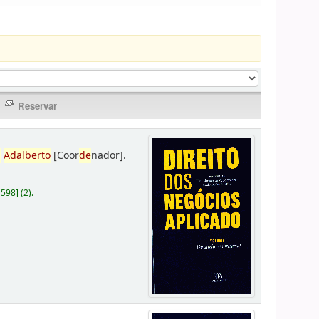
,
Adalberto
[Coor
de
nador]
.
D598
]
(2).