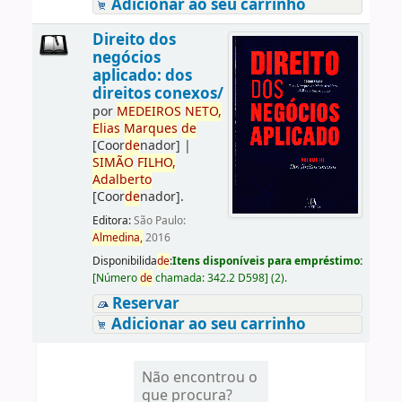
Adicionar ao seu carrinho
Direito dos
negócios
aplicado: dos
direitos conexos/
por
ME
DE
IROS
NETO,
Elias
Marques
de
[Coor
de
nador]
|
SIMÃO
FILHO,
Adalberto
[Coor
de
nador]
.
Editora:
São Paulo:
Almedina,
2016
Disponibilida
de
:
Itens disponíveis para empréstimo:
[
Número
de
chamada:
342.2 D598
]
(2).
Reservar
Adicionar ao seu carrinho
Não encontrou o
que procura?