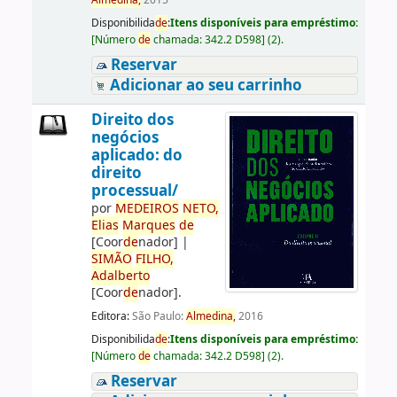
Almedina,
2015
Disponibilida
de
:
Itens disponíveis para empréstimo:
[
Número
de
chamada:
342.2 D598
]
(2).
Reservar
Adicionar ao seu carrinho
Direito dos
negócios
aplicado: do
direito
processual/
por
ME
DE
IROS
NETO,
Elias
Marques
de
[Coor
de
nador]
|
SIMÃO
FILHO,
Adalberto
[Coor
de
nador]
.
Editora:
São Paulo:
Almedina,
2016
Disponibilida
de
:
Itens disponíveis para empréstimo:
[
Número
de
chamada:
342.2 D598
]
(2).
Reservar