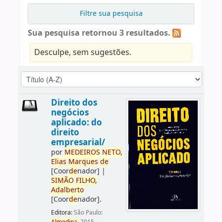
Filtre sua pesquisa
Sua pesquisa retornou 3 resultados.
Desculpe, sem sugestões.
Direito dos
negócios
aplicado: do
direito
empresarial/
por
ME
DE
IROS
NETO,
Elias
Marques
de
[Coor
de
nador]
|
SIMÃO
FILHO,
Adalberto
[Coor
de
nador]
.
Editora:
São Paulo: