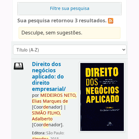
Filtre sua pesquisa
Sua pesquisa retornou 3 resultados.
Desculpe, sem sugestões.
Direito dos
negócios
aplicado: do
direito
empresarial/
por
ME
DE
IROS
NETO,
Elias
Marques
de
[Coor
de
nador]
|
SIMÃO
FILHO,
Adalberto
[Coor
de
nador]
.
Editora:
São Paulo: