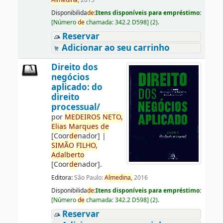
Almedina,
2015
Disponibilida
de
:
Itens disponíveis para empréstimo:
[
Número
de
chamada:
342.2 D598
]
(2).
Reservar
Adicionar ao seu carrinho
Direito dos
negócios
aplicado: do
direito
processual/
por
ME
DE
IROS
NETO,
Elias
Marques
de
[Coor
de
nador]
|
SIMÃO
FILHO,
Adalberto
[Coor
de
nador]
.
Editora:
São Paulo:
Almedina,
2016
Disponibilida
de
:
Itens disponíveis para empréstimo:
[
Número
de
chamada:
342.2 D598
]
(2).
Reservar