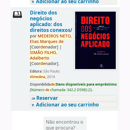
Adicionar ao seu carrinho
Direito dos
negócios
aplicado: dos
direitos conexos/
por
ME
DE
IROS
NETO,
Elias
Marques
de
[Coor
de
nador]
|
SIMÃO
FILHO,
Adalberto
[Coor
de
nador]
.
Editora:
São Paulo:
Almedina,
2016
Disponibilida
de
:
Itens disponíveis para empréstimo:
[
Número
de
chamada:
342.2 D598
]
(2).
Reservar
Adicionar ao seu carrinho
Não encontrou o
que procura?