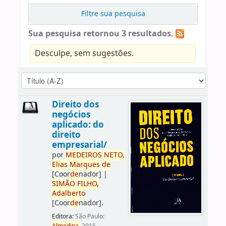
Filtre sua pesquisa
Sua pesquisa retornou 3 resultados.
Desculpe, sem sugestões.
Direito dos
negócios
aplicado: do
direito
empresarial/
por
ME
DE
IROS
NETO,
Elias
Marques
de
[Coor
de
nador]
|
SIMÃO
FILHO,
Adalberto
[Coor
de
nador]
.
Editora:
São Paulo: