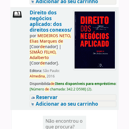
Adicionar ao seu carrinho
Direito dos
negócios
aplicado: dos
direitos conexos/
por
ME
DE
IROS
NETO,
Elias
Marques
de
[Coor
de
nador]
|
SIMÃO
FILHO,
Adalberto
[Coor
de
nador]
.
Editora:
São Paulo:
Almedina,
2016
Disponibilida
de
:
Itens disponíveis para empréstimo:
[
Número
de
chamada:
342.2 D598
]
(2).
Reservar
Adicionar ao seu carrinho
Não encontrou o
que procura?