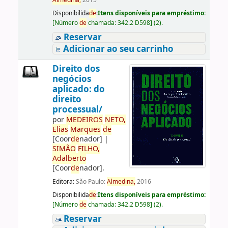
Almedina,
2015
Disponibilida
de
:
Itens disponíveis para empréstimo:
[
Número
de
chamada:
342.2 D598
]
(2).
Reservar
Adicionar ao seu carrinho
Direito dos
negócios
aplicado: do
direito
processual/
por
ME
DE
IROS
NETO,
Elias
Marques
de
[Coor
de
nador]
|
SIMÃO
FILHO,
Adalberto
[Coor
de
nador]
.
Editora:
São Paulo:
Almedina,
2016
Disponibilida
de
:
Itens disponíveis para empréstimo:
[
Número
de
chamada:
342.2 D598
]
(2).
Reservar