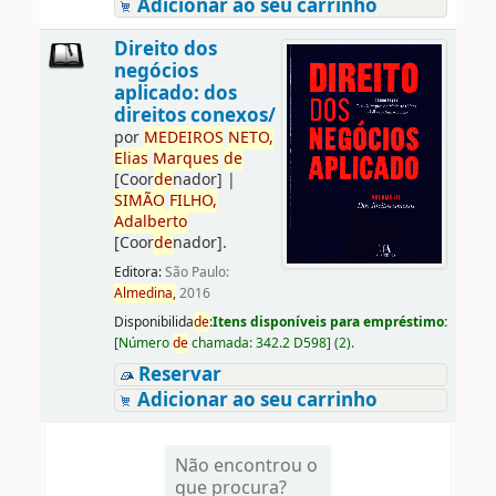
Adicionar ao seu carrinho
Direito dos
negócios
aplicado: dos
direitos conexos/
por
ME
DE
IROS
NETO,
Elias
Marques
de
[Coor
de
nador]
|
SIMÃO
FILHO,
Adalberto
[Coor
de
nador]
.
Editora:
São Paulo:
Almedina,
2016
Disponibilida
de
:
Itens disponíveis para empréstimo:
[
Número
de
chamada:
342.2 D598
]
(2).
Reservar
Adicionar ao seu carrinho
Não encontrou o
que procura?