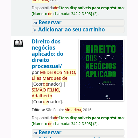
Almedina,
2015
Disponibilida
de
:
Itens disponíveis para empréstimo:
[
Número
de
chamada:
342.2 D598
]
(2).
Reservar
Adicionar ao seu carrinho
Direito dos
negócios
aplicado: do
direito
processual/
por
ME
DE
IROS
NETO,
Elias
Marques
de
[Coor
de
nador]
|
SIMÃO
FILHO,
Adalberto
[Coor
de
nador]
.
Editora:
São Paulo:
Almedina,
2016
Disponibilida
de
:
Itens disponíveis para empréstimo:
[
Número
de
chamada:
342.2 D598
]
(2).
Reservar