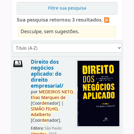
Filtre sua pesquisa
Sua pesquisa retornou 3 resultados.
Desculpe, sem sugestões.
Direito dos
negócios
aplicado: do
direito
empresarial/
por
ME
DE
IROS
NETO,
Elias
Marques
de
[Coor
de
nador]
|
SIMÃO
FILHO,
Adalberto
[Coor
de
nador]
.
Editora:
São Paulo: