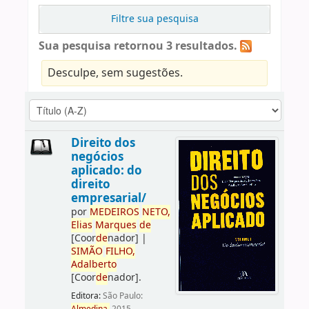
Filtre sua pesquisa
Sua pesquisa retornou 3 resultados.
Desculpe, sem sugestões.
Direito dos
negócios
aplicado: do
direito
empresarial/
por
ME
DE
IROS
NETO,
Elias
Marques
de
[Coor
de
nador]
|
SIMÃO
FILHO,
Adalberto
[Coor
de
nador]
.
Editora:
São Paulo: