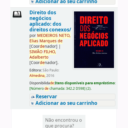
Adicionar ao seu carrinho
Direito dos
negócios
aplicado: dos
direitos conexos/
por
ME
DE
IROS
NETO,
Elias
Marques
de
[Coor
de
nador]
|
SIMÃO
FILHO,
Adalberto
[Coor
de
nador]
.
Editora:
São Paulo:
Almedina,
2016
Disponibilida
de
:
Itens disponíveis para empréstimo:
[
Número
de
chamada:
342.2 D598
]
(2).
Reservar
Adicionar ao seu carrinho
Não encontrou o
que procura?