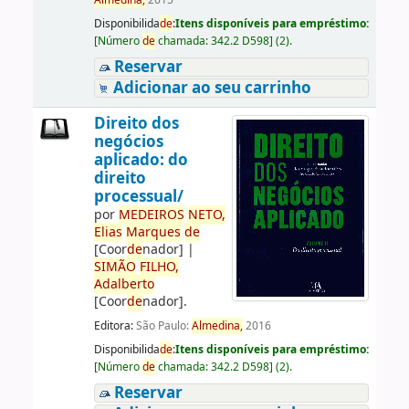
Almedina,
2015
Disponibilida
de
:
Itens disponíveis para empréstimo:
[
Número
de
chamada:
342.2 D598
]
(2).
Reservar
Adicionar ao seu carrinho
Direito dos
negócios
aplicado: do
direito
processual/
por
ME
DE
IROS
NETO,
Elias
Marques
de
[Coor
de
nador]
|
SIMÃO
FILHO,
Adalberto
[Coor
de
nador]
.
Editora:
São Paulo:
Almedina,
2016
Disponibilida
de
:
Itens disponíveis para empréstimo:
[
Número
de
chamada:
342.2 D598
]
(2).
Reservar