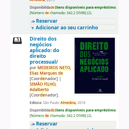
Almedina,
2015
Disponibilida
de
:
Itens disponíveis para empréstimo:
[
Número
de
chamada:
342.2 D598
]
(2).
Reservar
Adicionar ao seu carrinho
Direito dos
negócios
aplicado: do
direito
processual/
por
ME
DE
IROS
NETO,
Elias
Marques
de
[Coor
de
nador]
|
SIMÃO
FILHO,
Adalberto
[Coor
de
nador]
.
Editora:
São Paulo:
Almedina,
2016
Disponibilida
de
:
Itens disponíveis para empréstimo:
[
Número
de
chamada:
342.2 D598
]
(2).
Reservar