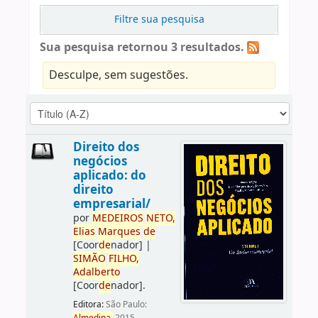
Filtre sua pesquisa
Sua pesquisa retornou 3 resultados.
Desculpe, sem sugestões.
Direito dos
negócios
aplicado: do
direito
empresarial/
por
ME
DE
IROS
NETO,
Elias
Marques
de
[Coor
de
nador]
|
SIMÃO
FILHO,
Adalberto
[Coor
de
nador]
.
Editora:
São Paulo: