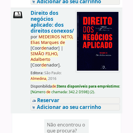
Adicionar ao seu carrinho
Direito dos
negócios
aplicado: dos
direitos conexos/
por
ME
DE
IROS
NETO,
Elias
Marques
de
[Coor
de
nador]
|
SIMÃO
FILHO,
Adalberto
[Coor
de
nador]
.
Editora:
São Paulo:
Almedina,
2016
Disponibilida
de
:
Itens disponíveis para empréstimo:
[
Número
de
chamada:
342.2 D598
]
(2).
Reservar
Adicionar ao seu carrinho
Não encontrou o
que procura?