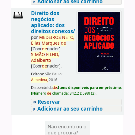
Adicionar ao seu carrinho
Direito dos
negócios
aplicado: dos
direitos conexos/
por
ME
DE
IROS
NETO,
Elias
Marques
de
[Coor
de
nador]
|
SIMÃO
FILHO,
Adalberto
[Coor
de
nador]
.
Editora:
São Paulo:
Almedina,
2016
Disponibilida
de
:
Itens disponíveis para empréstimo:
[
Número
de
chamada:
342.2 D598
]
(2).
Reservar
Adicionar ao seu carrinho
Não encontrou o
que procura?