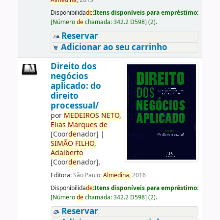
Almedina,
2015
Disponibilida
de
:
Itens disponíveis para empréstimo:
[
Número
de
chamada:
342.2 D598
]
(2).
Reservar
Adicionar ao seu carrinho
Direito dos
negócios
aplicado: do
direito
processual/
por
ME
DE
IROS
NETO,
Elias
Marques
de
[Coor
de
nador]
|
SIMÃO
FILHO,
Adalberto
[Coor
de
nador]
.
Editora:
São Paulo:
Almedina,
2016
Disponibilida
de
:
Itens disponíveis para empréstimo:
[
Número
de
chamada:
342.2 D598
]
(2).
Reservar