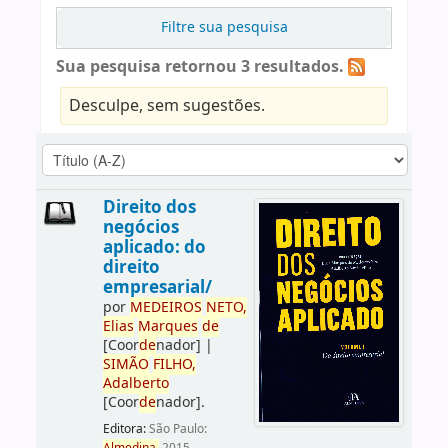
Filtre sua pesquisa
Sua pesquisa retornou 3 resultados.
Desculpe, sem sugestões.
Direito dos
negócios
aplicado: do
direito
empresarial/
por
ME
DE
IROS
NETO,
Elias
Marques
de
[Coor
de
nador]
|
SIMÃO
FILHO,
Adalberto
[Coor
de
nador]
.
Editora:
São Paulo: