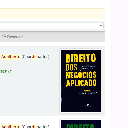
,
Adalberto
[Coor
de
nador]
.
D598
]
(2).
,
Adalberto
[Coor
de
nador]
.