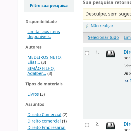
Sua pesquisa retorno
Filtre sua pesquisa
Desculpe, sem suges
Disponibilidade
Não realçar
Limitar aos itens
disponíveis.
Selecionar tudo
Lim
Autores
Dir
1.
MEDEIROS NETO,
po
Elias...
(3)
Edit
SIMÃO FILHO,
Adalber...
(3)
Disp
Tipos de materiais
Livros
(3)
Assuntos
Direito Comercial
(2)
Direito comercial
(1)
Dir
2.
Direito Empresarial
po