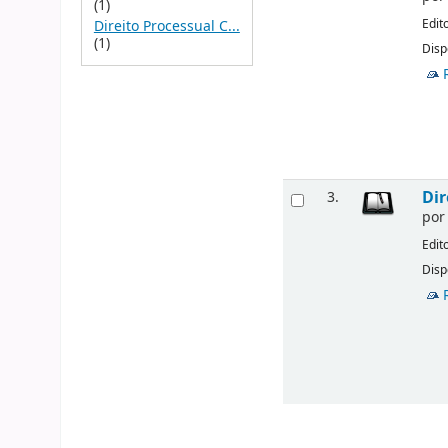
(1)
Edit
Direito Processual C...
(1)
Disp
Dir
3.
po
Edit
Disp