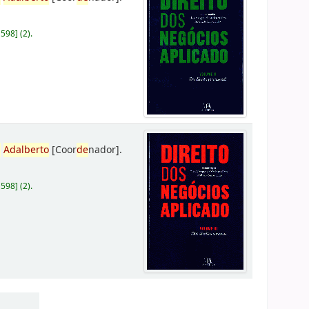
D598
]
(2).
,
Adalberto
[Coor
de
nador]
.
D598
]
(2).