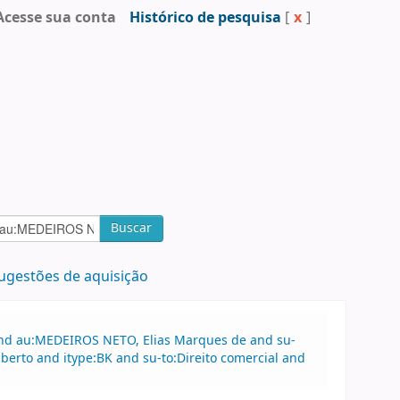
Acesse sua conta
Histórico de pesquisa
[
x
]
Buscar
ugestões de aquisição
 and au:MEDEIROS NETO, Elias Marques de and su-
berto and itype:BK and su-to:Direito comercial and