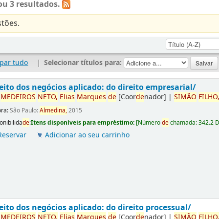
u 3 resultados.
tões.
par tudo
|
Selecionar títulos para:
eito dos negócios aplicado: do direito empresarial/
r
ME
DE
IROS
NETO,
Elias
Marques
de
[Coor
de
nador]
|
SIMÃO
FILHO
ora:
São Paulo:
Almedina,
2015
onibilida
de
:
Itens disponíveis para empréstimo:
[
Número
de
chamada:
342.2 
Reservar
Adicionar ao seu carrinho
eito dos negócios aplicado: do direito processual/
r
ME
DE
IROS
NETO,
Elias
Marques
de
[Coor
de
nador]
|
SIMÃO
FILHO