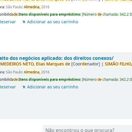
ora:
São Paulo:
Almedina,
2016
onibilida
de
:
Itens disponíveis para empréstimo:
[
Número
de
chamada:
342.2 
Reservar
Adicionar ao seu carrinho
eito dos negócios aplicado: dos direitos conexos/
r
ME
DE
IROS
NETO,
Elias
Marques
de
[Coor
de
nador]
|
SIMÃO
FILHO
ora:
São Paulo:
Almedina,
2016
onibilida
de
:
Itens disponíveis para empréstimo:
[
Número
de
chamada:
342.2 
Reservar
Adicionar ao seu carrinho
Não encontrou o que procura?