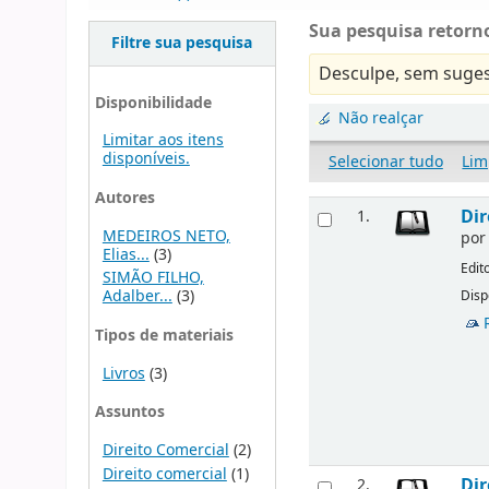
Sua pesquisa retorno
Filtre sua pesquisa
Desculpe, sem suges
Disponibilidade
Não realçar
Limitar aos itens
disponíveis.
Selecionar tudo
Lim
Autores
Dir
1.
MEDEIROS NETO,
po
Elias...
(3)
Edit
SIMÃO FILHO,
Adalber...
(3)
Disp
Tipos de materiais
Livros
(3)
Assuntos
Direito Comercial
(2)
Direito comercial
(1)
Dir
2.