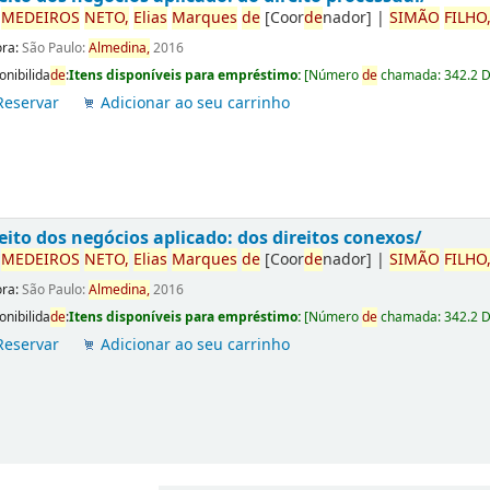
r
ME
DE
IROS
NETO,
Elias
Marques
de
[Coor
de
nador]
|
SIMÃO
FILHO
ora:
São Paulo:
Almedina,
2016
onibilida
de
:
Itens disponíveis para empréstimo:
[
Número
de
chamada:
342.2 
Reservar
Adicionar ao seu carrinho
eito dos negócios aplicado: dos direitos conexos/
r
ME
DE
IROS
NETO,
Elias
Marques
de
[Coor
de
nador]
|
SIMÃO
FILHO
ora:
São Paulo:
Almedina,
2016
onibilida
de
:
Itens disponíveis para empréstimo:
[
Número
de
chamada:
342.2 
Reservar
Adicionar ao seu carrinho