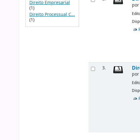
Direito Empresarial
po
(1)
Edit
Direito Processual C...
(1)
Disp
Dir
3.
po
Edit
Disp