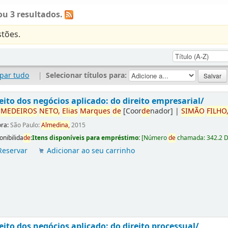
u 3 resultados.
tões.
par tudo
|
Selecionar títulos para:
eito dos negócios aplicado: do direito empresarial/
r
ME
DE
IROS
NETO,
Elias
Marques
de
[Coor
de
nador]
|
SIMÃO
FILHO
ora:
São Paulo:
Almedina,
2015
onibilida
de
:
Itens disponíveis para empréstimo:
[
Número
de
chamada:
342.2 
Reservar
Adicionar ao seu carrinho
eito dos negócios aplicado: do direito processual/