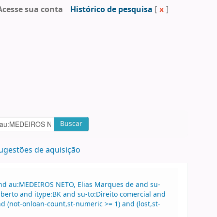
Acesse sua conta
Histórico de pesquisa
[
x
]
Buscar
ugestões de aquisição
 and au:MEDEIROS NETO, Elias Marques de and su-
berto and itype:BK and su-to:Direito comercial and
 (not-onloan-count,st-numeric >= 1) and (lost,st-