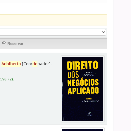
,
Adalberto
[Coor
de
nador]
.
D598
]
(2).