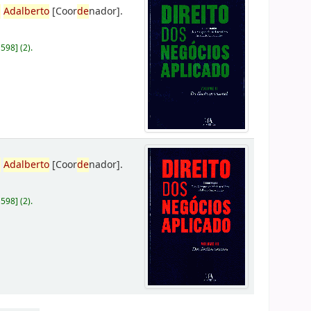
,
Adalberto
[Coor
de
nador]
.
D598
]
(2).
,
Adalberto
[Coor
de
nador]
.
D598
]
(2).