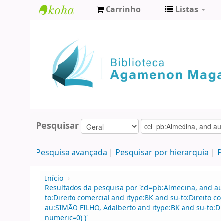
Carrinho
Listas
Biblioteca
Agamenon
Magalhães
Pesquisar
Pesquisa avançada
Pesquisar por hierarquia
P
Início
›
Resultados da pesquisa por 'ccl=pb:Almedina, and 
to:Direito comercial and itype:BK and su-to:Direito
au:SIMÃO FILHO, Adalberto and itype:BK and su-to:Dir
numeric=0) )'