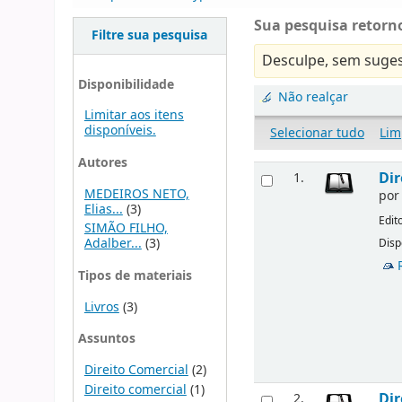
Sua pesquisa retorno
Filtre sua pesquisa
Desculpe, sem suges
Disponibilidade
Não realçar
Limitar aos itens
disponíveis.
Selecionar tudo
Lim
Autores
Dir
1.
MEDEIROS NETO,
po
Elias...
(3)
Edit
SIMÃO FILHO,
Adalber...
(3)
Disp
Tipos de materiais
Livros
(3)
Assuntos
Direito Comercial
(2)
Direito comercial
(1)
Dir
2.