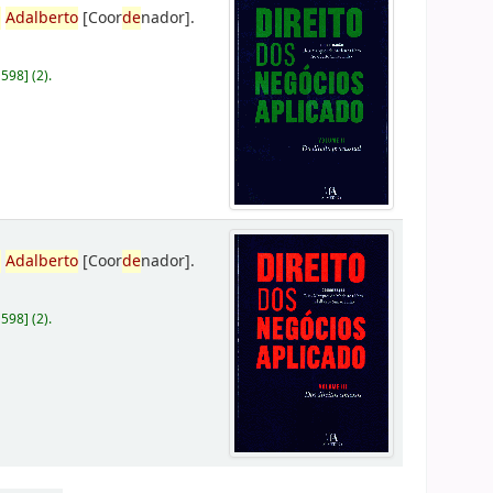
,
Adalberto
[Coor
de
nador]
.
D598
]
(2).
,
Adalberto
[Coor
de
nador]
.
D598
]
(2).