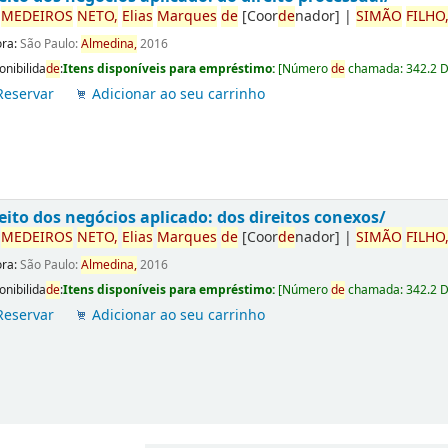
r
ME
DE
IROS
NETO,
Elias
Marques
de
[Coor
de
nador]
|
SIMÃO
FILHO
ora:
São Paulo:
Almedina,
2016
onibilida
de
:
Itens disponíveis para empréstimo:
[
Número
de
chamada:
342.2 
Reservar
Adicionar ao seu carrinho
eito dos negócios aplicado: dos direitos conexos/
r
ME
DE
IROS
NETO,
Elias
Marques
de
[Coor
de
nador]
|
SIMÃO
FILHO
ora:
São Paulo:
Almedina,
2016
onibilida
de
:
Itens disponíveis para empréstimo:
[
Número
de
chamada:
342.2 
Reservar
Adicionar ao seu carrinho