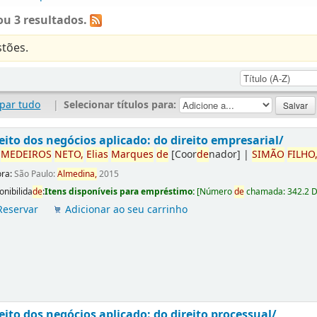
u 3 resultados.
tões.
par tudo
|
Selecionar títulos para:
eito dos negócios aplicado: do direito empresarial/
r
ME
DE
IROS
NETO,
Elias
Marques
de
[Coor
de
nador]
|
SIMÃO
FILHO
ora:
São Paulo:
Almedina,
2015
onibilida
de
:
Itens disponíveis para empréstimo:
[
Número
de
chamada:
342.2 
Reservar
Adicionar ao seu carrinho
eito dos negócios aplicado: do direito processual/