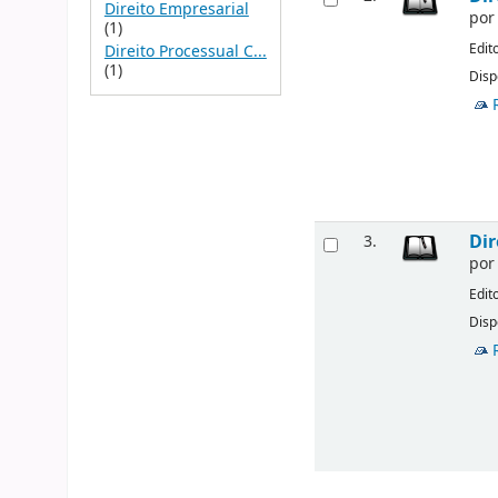
Direito Empresarial
po
(1)
Edit
Direito Processual C...
(1)
Disp
Dir
3.
po
Edit
Disp