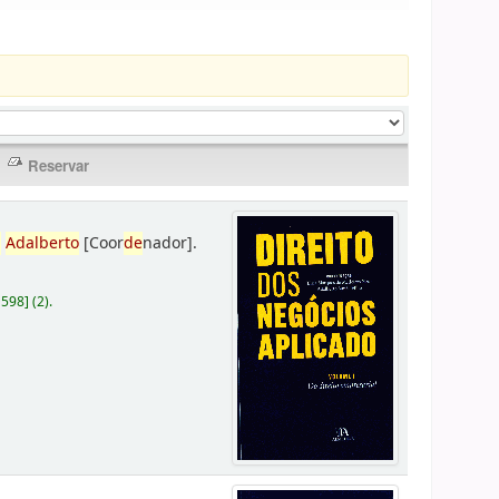
,
Adalberto
[Coor
de
nador]
.
D598
]
(2).