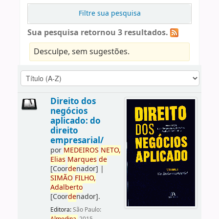
Filtre sua pesquisa
Sua pesquisa retornou 3 resultados.
Desculpe, sem sugestões.
Direito dos
negócios
aplicado: do
direito
empresarial/
por
ME
DE
IROS
NETO,
Elias
Marques
de
[Coor
de
nador]
|
SIMÃO
FILHO,
Adalberto
[Coor
de
nador]
.
Editora:
São Paulo: