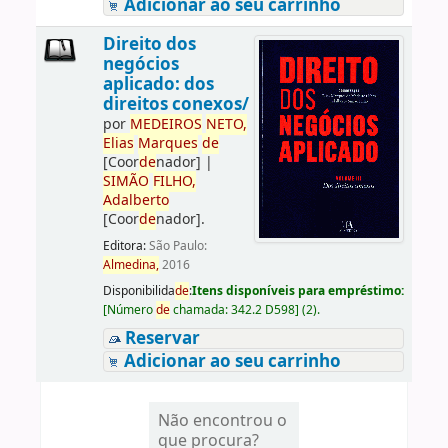
Adicionar ao seu carrinho
Direito dos
negócios
aplicado: dos
direitos conexos/
por
ME
DE
IROS
NETO,
Elias
Marques
de
[Coor
de
nador]
|
SIMÃO
FILHO,
Adalberto
[Coor
de
nador]
.
Editora:
São Paulo:
Almedina,
2016
Disponibilida
de
:
Itens disponíveis para empréstimo:
[
Número
de
chamada:
342.2 D598
]
(2).
Reservar
Adicionar ao seu carrinho
Não encontrou o
que procura?