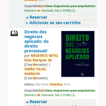
Almedina,
2015
Disponibilida
de
:
Itens disponíveis para empréstimo:
[
Número
de
chamada:
342.2 D598
]
(2).
Reservar
Adicionar ao seu carrinho
Direito dos
negócios
aplicado: do
direito
processual/
por
ME
DE
IROS
NETO,
Elias
Marques
de
[Coor
de
nador]
|
SIMÃO
FILHO,
Adalberto
[Coor
de
nador]
.
Editora:
São Paulo:
Almedina,
2016
Disponibilida
de
:
Itens disponíveis para empréstimo:
[
Número
de
chamada:
342.2 D598
]
(2).
Reservar